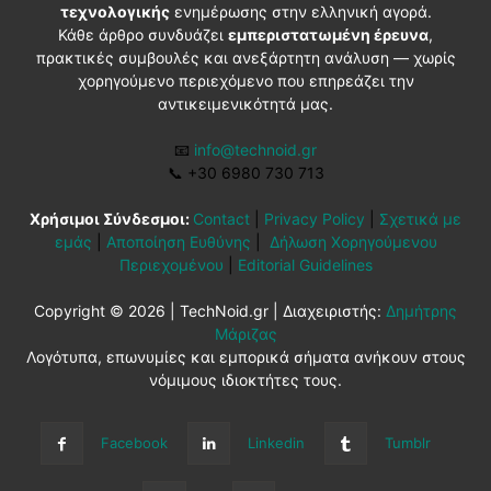
τεχνολογικής
ενημέρωσης στην ελληνική αγορά.
Κάθε άρθρο συνδυάζει
εμπεριστατωμένη έρευνα
,
πρακτικές συμβουλές και ανεξάρτητη ανάλυση — χωρίς
χορηγούμενο περιεχόμενο που επηρεάζει την
αντικειμενικότητά μας.
📧
info@technoid.gr
📞
+30 6980 730 713
Χρήσιμοι Σύνδεσμοι:
Contact
|
Privacy Policy
|
Σχετικά με
εμάς
|
Αποποίηση Ευθύνης
|
Δήλωση Χορηγούμενου
Περιεχομένου
|
Editorial Guidelines
Copyright © 2026 | TechNoid.gr | Διαχειριστής:
Δημήτρης
Μάριζας
Λογότυπα, επωνυμίες και εμπορικά σήματα ανήκουν στους
νόμιμους ιδιοκτήτες τους.
Facebook
Linkedin
Tumblr