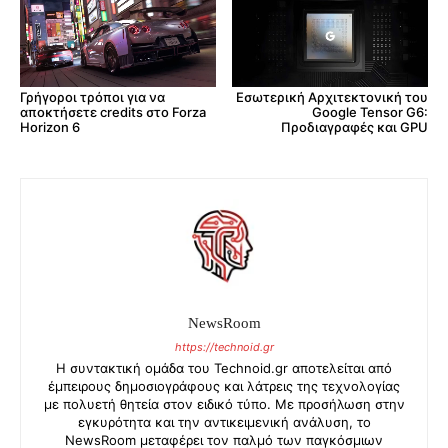
Γρήγοροι τρόποι για να
Εσωτερική Αρχιτεκτονική του
αποκτήσετε credits στο Forza
Google Tensor G6:
Horizon 6
Προδιαγραφές και GPU
NewsRoom
https://technoid.gr
Η συντακτική ομάδα του Technoid.gr αποτελείται από
έμπειρους δημοσιογράφους και λάτρεις της τεχνολογίας
με πολυετή θητεία στον ειδικό τύπο. Με προσήλωση στην
εγκυρότητα και την αντικειμενική ανάλυση, το
NewsRoom μεταφέρει τον παλμό των παγκόσμιων