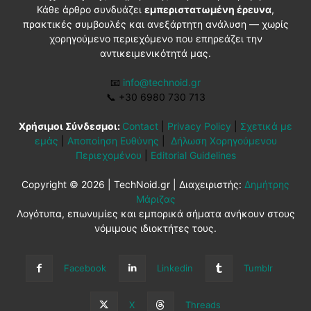
Κάθε άρθρο συνδυάζει
εμπεριστατωμένη έρευνα
,
πρακτικές συμβουλές και ανεξάρτητη ανάλυση — χωρίς
χορηγούμενο περιεχόμενο που επηρεάζει την
αντικειμενικότητά μας.
📧
info@technoid.gr
📞
+30 6980 730 713
Χρήσιμοι Σύνδεσμοι:
Contact
|
Privacy Policy
|
Σχετικά με
εμάς
|
Αποποίηση Ευθύνης
|
Δήλωση Χορηγούμενου
Περιεχομένου
|
Editorial Guidelines
Copyright © 2026 | TechNoid.gr | Διαχειριστής:
Δημήτρης
Μάριζας
Λογότυπα, επωνυμίες και εμπορικά σήματα ανήκουν στους
νόμιμους ιδιοκτήτες τους.
Facebook
Linkedin
Tumblr
X
Threads