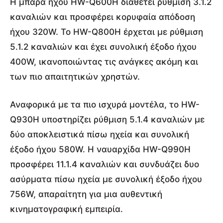
Η μπάρα ήχου HW-Q600H διαθέτει ρύθμιση 3.1.2
καναλιών και προσφέρει κορυφαία απόδοση
ήχου 320W. Το HW-Q800H έρχεται με ρύθμιση
5.1.2 καναλιών και έχει συνολική έξοδο ήχου
400W, ικανοποιώντας τις ανάγκες ακόμη και
των πιο απαιτητικών χρηστών.
Αναφορικά με τα πιο ισχυρά μοντέλα, το HW-
Q930H υποστηρίζει ρύθμιση 5.1.4 καναλιών με
δύο αποκλειστικά πίσω ηχεία και συνολική
έξοδο ήχου 580W. Η ναυαρχίδα HW-Q990H
προσφέρει 11.1.4 καναλιών και συνδυάζει δυο
ασύρματα πίσω ηχεία με συνολική έξοδο ήχου
756W, απαραίτητη για μια αυθεντική
κινηματογραφική εμπειρία.