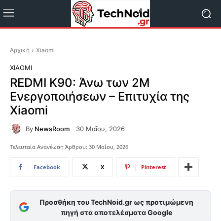
Αρχική
Xiaomi
XIAOMI
REDMI K90: Άνω των 2M
Ενεργοποιήσεων – Επιτυχία της
Xiaomi
By
NewsRoom
30 Μαΐου, 2026
Τελευταία Ανανέωση Άρθρου:
30 Μαΐου, 2026
Facebook
X
Pinterest
Προσθήκη του TechNoid.gr ως προτιμώμενη
πηγή στα αποτελέσματα Google