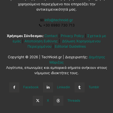
χορηγούμενο περιεχόμενο που επηρεάζει την
αντικειμενικότητά μας.
📧
info@technoid.gr
📞
+30 6980 730 713
Χρήσιμοι Σύνδεσμοι:
Contact
|
Privacy Policy
|
Σχετικά με
εμάς
|
Αποποίηση Ευθύνης
|
Δήλωση Χορηγούμενου
Περιεχομένου
|
Editorial Guidelines
Copyright © 2026 | TechNoid.gr | Διαχειριστής:
Δημήτρης
Μάριζας
Λογότυπα, επωνυμίες και εμπορικά σήματα ανήκουν στους
νόμιμους ιδιοκτήτες τους.
Facebook
Linkedin
Tumblr
X
Threads