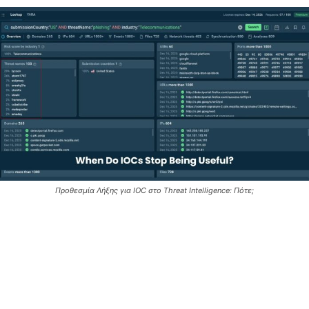
Προθεσμία Λήξης για IOC στο Threat Intelligence: Πότε;