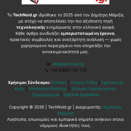
Το
TechNoid.gr
ιδρύθηκε το 2025 από τον Δημήτρη Μάριζα,
με στόχο να αποτελέσει την πιο αξιόπιστη πηγή
τεχνολογικής
ενημέρωσης στην ελληνική αγορά.
Κάθε άρθρο συνδυάζει
εμπεριστατωμένη έρευνα
,
πρακτικές συμβουλές και ανεξάρτητη ανάλυση — χωρίς
χορηγούμενο περιεχόμενο που επηρεάζει την
αντικειμενικότητά μας.
📧
info@technoid.gr
📞
+30 6980 730 713
Χρήσιμοι Σύνδεσμοι:
Contact
|
Privacy Policy
|
Σχετικά με
εμάς
|
Αποποίηση Ευθύνης
|
Δήλωση Χορηγούμενου
Περιεχομένου
|
Editorial Guidelines
Copyright © 2026 | TechNoid.gr | Διαχειριστής:
Δημήτρης
Μάριζας
Λογότυπα, επωνυμίες και εμπορικά σήματα ανήκουν στους
νόμιμους ιδιοκτήτες τους.