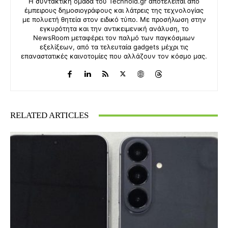
Η συντακτική ομάδα του Technoid.gr αποτελείται από
έμπειρους δημοσιογράφους και λάτρεις της τεχνολογίας
με πολυετή θητεία στον ειδικό τύπο. Με προσήλωση στην
εγκυρότητα και την αντικειμενική ανάλυση, το
NewsRoom μεταφέρει τον παλμό των παγκόσμιων
εξελίξεων, από τα τελευταία gadgets μέχρι τις
επαναστατικές καινοτομίες που αλλάζουν τον κόσμο μας.
RELATED ARTICLES