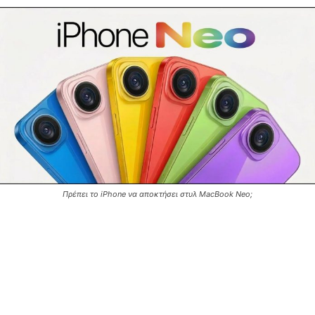
Πρέπει το iPhone να αποκτήσει στυλ MacBook Neo;