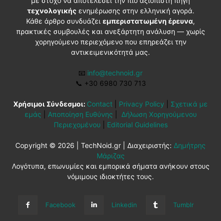
με στόχο να αποτελέσει την πιο αξιόπιστη πηγή
τεχνολογικής
ενημέρωσης στην ελληνική αγορά.
Κάθε άρθρο συνδυάζει
εμπεριστατωμένη έρευνα
,
πρακτικές συμβουλές και ανεξάρτητη ανάλυση — χωρίς
χορηγούμενο περιεχόμενο που επηρεάζει την
αντικειμενικότητά μας.
📧
info@technoid.gr
📞
+30 6980 730 713
Χρήσιμοι Σύνδεσμοι:
Contact
|
Privacy Policy
|
Σχετικά με
εμάς
|
Αποποίηση Ευθύνης
|
Δήλωση Χορηγούμενου
Περιεχομένου
|
Editorial Guidelines
Copyright © 2026 | TechNoid.gr | Διαχειριστής:
Δημήτρης
Μάριζας
Λογότυπα, επωνυμίες και εμπορικά σήματα ανήκουν στους
νόμιμους ιδιοκτήτες τους.
Facebook
Linkedin
Tumblr