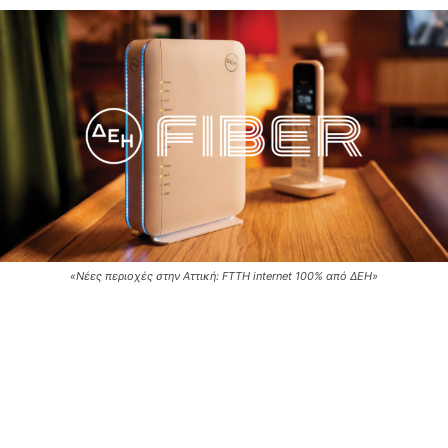
«Νέες περιοχές στην Αττική: FTTH internet 100% από ΔΕΗ»