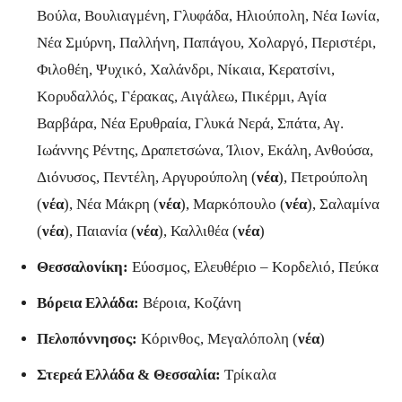
Βούλα, Βουλιαγμένη, Γλυφάδα, Ηλιούπολη, Νέα Ιωνία,
Νέα Σμύρνη, Παλλήνη, Παπάγου, Χολαργό, Περιστέρι,
Φιλοθέη, Ψυχικό, Χαλάνδρι, Νίκαια, Κερατσίνι,
Κορυδαλλός, Γέρακας, Αιγάλεω, Πικέρμι, Αγία
Βαρβάρα, Νέα Ερυθραία, Γλυκά Νερά, Σπάτα, Αγ.
Ιωάννης Ρέντης, Δραπετσώνα, Ίλιον, Εκάλη, Ανθούσα,
Διόνυσος, Πεντέλη, Αργυρούπολη (
νέα
), Πετρούπολη
(
νέα
), Νέα Μάκρη (
νέα
), Μαρκόπουλο (
νέα
), Σαλαμίνα
(
νέα
), Παιανία (
νέα
), Καλλιθέα (
νέα
)
Θεσσαλονίκη:
Εύοσμος, Ελευθέριο – Κορδελιό, Πεύκα
Βόρεια Ελλάδα:
Βέροια, Κοζάνη
Πελοπόννησος:
Κόρινθος, Μεγαλόπολη (
νέα
)
Στερεά Ελλάδα & Θεσσαλία:
Τρίκαλα