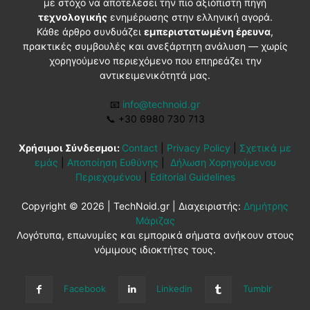
με στόχο να αποτελέσει την πιο αξιόπιστη πηγή
τεχνολογικής
ενημέρωσης στην ελληνική αγορά.
Κάθε άρθρο συνδυάζει
εμπεριστατωμένη έρευνα
,
πρακτικές συμβουλές και ανεξάρτητη ανάλυση — χωρίς
χορηγούμενο περιεχόμενο που επηρεάζει την
αντικειμενικότητά μας.
📧
info@technoid.gr
📞
+30 6980 730 713
Χρήσιμοι Σύνδεσμοι:
Contact
|
Privacy Policy
|
Σχετικά με
εμάς
|
Αποποίηση Ευθύνης
|
Δήλωση Χορηγούμενου
Περιεχομένου
|
Editorial Guidelines
Copyright © 2026 | TechNoid.gr | Διαχειριστής:
Δημήτρης
Μάριζας
Λογότυπα, επωνυμίες και εμπορικά σήματα ανήκουν στους
νόμιμους ιδιοκτήτες τους.
Facebook
Linkedin
Tumblr