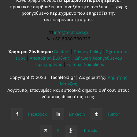
Κάθε άρθρο συνδυάζει
εμπεριστατωμένη έρευνα
,
πρακτικές συμβουλές και ανεξάρτητη ανάλυση — χωρίς
χορηγούμενο περιεχόμενο που επηρεάζει την
αντικειμενικότητά μας.
📧
info@technoid.gr
📞
+30 6980 730 713
Χρήσιμοι Σύνδεσμοι:
Contact
|
Privacy Policy
|
Σχετικά με
εμάς
|
Αποποίηση Ευθύνης
|
Δήλωση Χορηγούμενου
Περιεχομένου
|
Editorial Guidelines
Copyright © 2026 | TechNoid.gr | Διαχειριστής:
Δημήτρης
Μάριζας
Λογότυπα, επωνυμίες και εμπορικά σήματα ανήκουν στους
νόμιμους ιδιοκτήτες τους.
Facebook
Linkedin
Tumblr
X
Threads