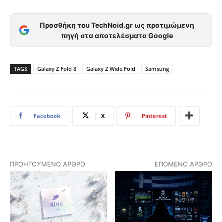
Προσθήκη του TechNoid.gr ως προτιμώμενη
πηγή στα αποτελέσματα Google
TAGS
Galaxy Z Fold 8
Galaxy Z Wide Fold
Samsung
Facebook
X
Pinterest
ΠΡΟΗΓΟΎΜΕΝΟ ΆΡΘΡΟ
ΕΠΌΜΕΝΟ ΆΡΘΡΟ