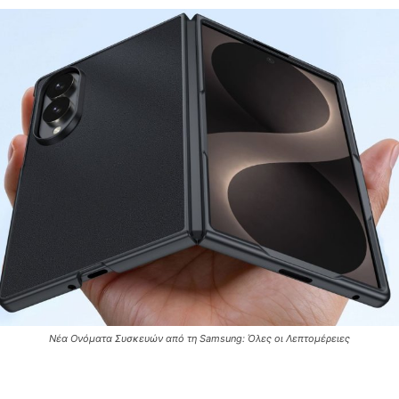
Νέα Ονόματα Συσκευών από τη Samsung: Όλες οι Λεπτομέρειες