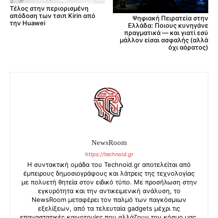
Τέλος στην περιορισμένη
απόδοση των τσιπ Kirin από
Ψηφιακή Πειρατεία στην
την Huawei
Ελλάδα: Ποιους κυνηγάνε
πραγματικά — και γιατί εσύ
μάλλον είσαι ασφαλής (αλλά
όχι αόρατος)
NewsRoom
https://technoid.gr
Η συντακτική ομάδα του Technoid.gr αποτελείται από
έμπειρους δημοσιογράφους και λάτρεις της τεχνολογίας
με πολυετή θητεία στον ειδικό τύπο. Με προσήλωση στην
εγκυρότητα και την αντικειμενική ανάλυση, το
NewsRoom μεταφέρει τον παλμό των παγκόσμιων
εξελίξεων, από τα τελευταία gadgets μέχρι τις
επαναστατικές καινοτομίες που αλλάζουν τον κόσμο μας.