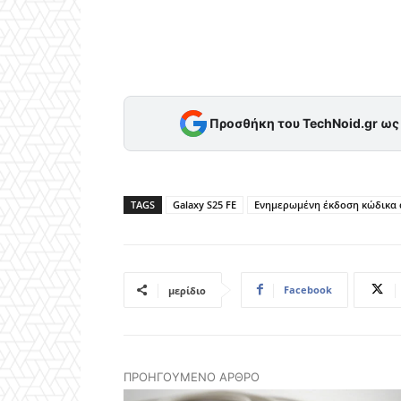
Προσθήκη του TechNoid.gr ω
TAGS
Galaxy S25 FE
Ενημερωμένη έκδοση κώδικα α
Facebook
μερίδιο
ΠΡΟΗΓΟΎΜΕΝΟ ΆΡΘΡΟ