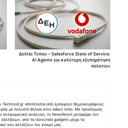
Δελτίο Τύπου – Salesforce State of Service:
AI Agents για καλύτερη εξυπηρέτηση
πελατών
υ Technoid.gr αποτελείται από έμπειρους δημοσιογράφους
ογίας με πολυετή θητεία στον ειδικό τύπο. Με προσήλωση
ην αντικειμενική ανάλυση, το NewsRoom μεταφέρει τον
ξελίξεων, από τα τελευταία gadgets μέχρι τις
μίες που αλλάζουν τον κόσμο μας.