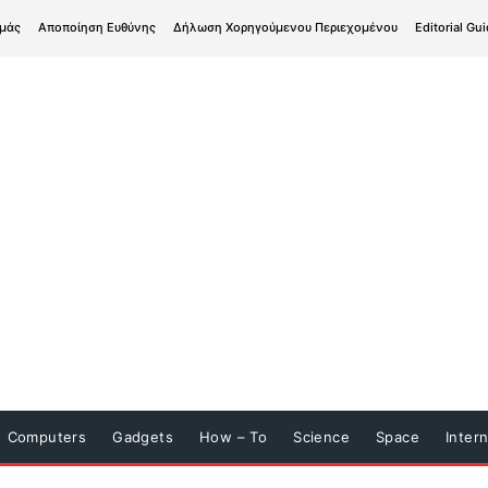
εμάς
Αποποίηση Ευθύνης
Δήλωση Χορηγούμενου Περιεχομένου
Editorial Gui
Computers
Gadgets
How – To
Science
Space
Inter