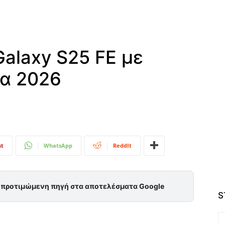
alaxy S25 FE με
ια 2026
st
WhatsApp
ReddIt
ς προτιμώμενη πηγή στα αποτελέσματα Google
S