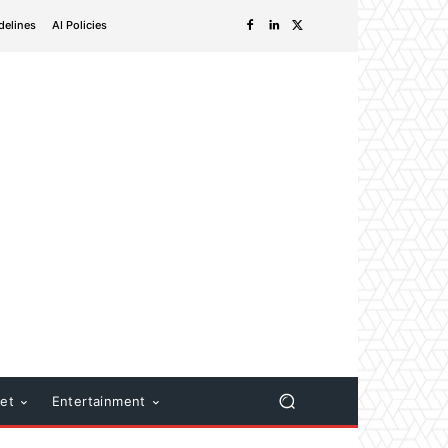
delines
AI Policies
net
Entertainment