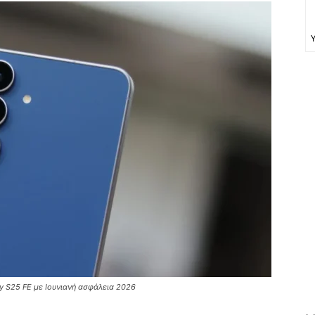
y S25 FE με Ιουνιανή ασφάλεια 2026