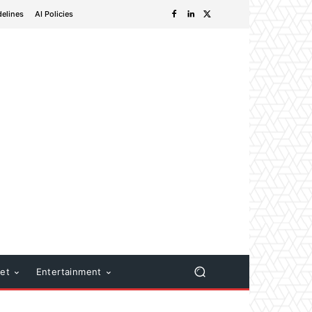
delines
AI Policies
net
Entertainment