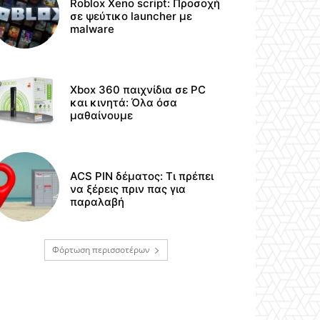
Roblox Xeno script: Προσοχή
σε ψεύτικο launcher με
malware
Xbox 360 παιχνίδια σε PC
και κινητά: Όλα όσα
μαθαίνουμε
ACS PIN δέματος: Τι πρέπει
να ξέρεις πριν πας για
παραλαβή
Φόρτωση περισσοτέρων