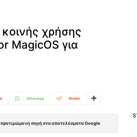
 κοινής χρήσης
or MagicOS για
st
WhatsApp
ReddIt
S
ς προτιμώμενη πηγή στα αποτελέσματα Google