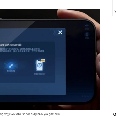
σης αρχείων στο Honor MagicOS για gamers»
M