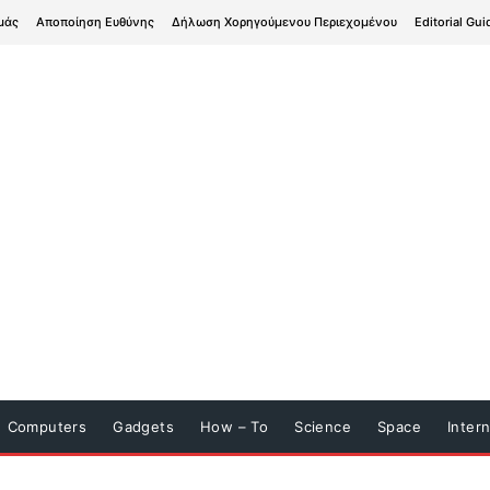
μάς
Αποποίηση Ευθύνης
Δήλωση Χορηγούμενου Περιεχομένου
Editorial Gui
Computers
Gadgets
How – To
Science
Space
Inter