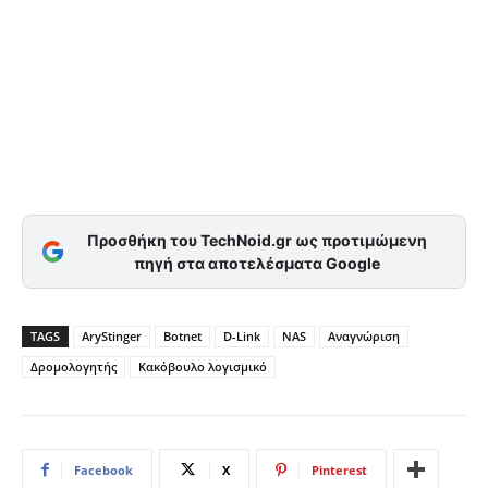
Προσθήκη του TechNoid.gr ως προτιμώμενη
πηγή στα αποτελέσματα Google
TAGS
AryStinger
Botnet
D-Link
NAS
Αναγνώριση
Δρομολογητής
Κακόβουλο λογισμικό
Facebook
X
Pinterest