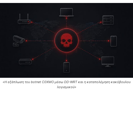
«Η εξάπλωση του botnet C0XMO μέσω DD-WRT και η καταπολέμηση κακόβουλου
λογισμικού»