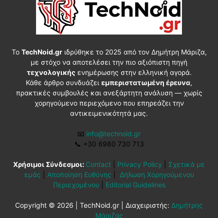
Το
TechNoid.gr
ιδρύθηκε το 2025 από τον Δημήτρη Μάριζα,
με στόχο να αποτελέσει την πιο αξιόπιστη πηγή
τεχνολογικής
ενημέρωσης στην ελληνική αγορά.
Κάθε άρθρο συνδυάζει
εμπεριστατωμένη έρευνα
,
πρακτικές συμβουλές και ανεξάρτητη ανάλυση — χωρίς
χορηγούμενο περιεχόμενο που επηρεάζει την
αντικειμενικότητά μας.
📧
info@technoid.gr
📞
+30 6980 730 713
Χρήσιμοι Σύνδεσμοι:
Contact
|
Privacy Policy
|
Σχετικά με
εμάς
|
Αποποίηση Ευθύνης
|
Δήλωση Χορηγούμενου
Περιεχομένου
|
Editorial Guidelines
Copyright © 2026 | TechNoid.gr | Διαχειριστής:
Δημήτρης
Μάριζας