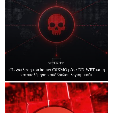
SECURITY
«Η εξάπλωση του botnet C0XMO μέσω DD-WRT και η
καταπολέμηση κακόβουλου λογισμικού»