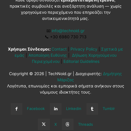
πρακτικές συμβουλές και ανεξάρτητη ανάλυση — χωρίς
χορηγούμενο περιεχόμενο που επηρεάζει την
αντικειμενικότητά μας.
📧
info@technoid.gr
📞
+30 6980 730 713
Χρήσιμοι Σύνδεσμοι:
Contact
|
Privacy Policy
|
Σχετικά με
εμάς
|
Αποποίηση Ευθύνης
|
Δήλωση Χορηγούμενου
Περιεχομένου
|
Editorial Guidelines
Copyright © 2026 | TechNoid.gr | Διαχειριστής:
Δημήτρης
Μάριζας
Λογότυπα, επωνυμίες και εμπορικά σήματα ανήκουν στους
νόμιμους ιδιοκτήτες τους.
Facebook
Linkedin
Tumblr
X
Threads