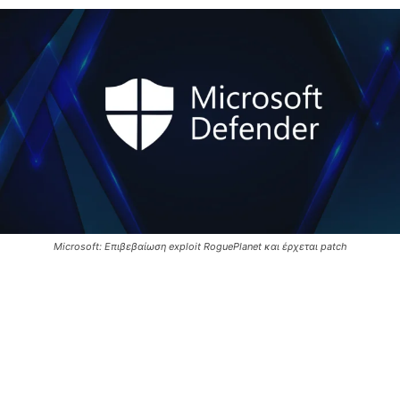
Microsoft: Επιβεβαίωση exploit RoguePlanet και έρχεται patch