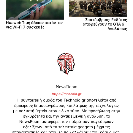
Σεπτέμβριος: Εκδότες
Huawei: Τιμή άδειας πατέντας
αποφεύγουν το GTA 6 –
για Wi-Fi 7 συσκευές
Αναλύσεις
NewsRoom
https://technoid.gr
Η συντακτική ομάδα του Technoid.gr αποτελείται από
έμπειρους δημοσιογράφους και λάτρεις της τεχνολογίας
με πολυετή θητεία στον ειδικό τύπο. Με προσήλωση στην
εγκυρότητα και την αντικειμενική ανάλυση, το
NewsRoom μεταφέρει τον παλμό των παγκόσμιων
εξελίξεων, από τα τελευταία gadgets μέχρι τις
επαναστατικές καινοτομίες που αλλάζουν τον κόσμο μας.