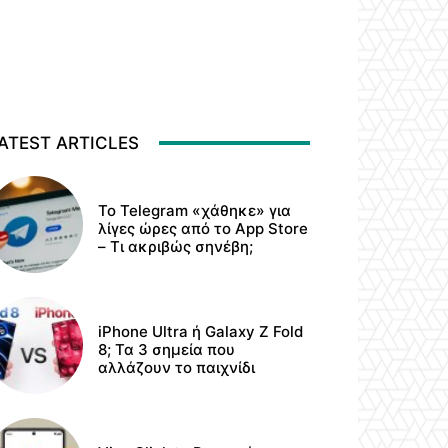
ATEST ARTICLES
Το Telegram «χάθηκε» για
λίγες ώρες από το App Store
– Τι ακριβώς σηνέβη;
iPhone Ultra ή Galaxy Z Fold
8; Τα 3 σημεία που
αλλάζουν το παιχνίδι