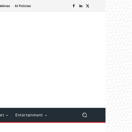
delines
AI Policies
net
Entertainment