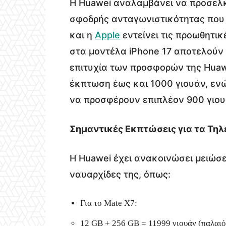
Η Huawei αναλαμβάνει να προσελκ
σφοδρής ανταγωνιστικότητας που 
και η
Apple
εντείνει τις προωθητικ
στα μοντέλα iPhone 17 αποτελούν
επιτυχία των προσφορών της Huawe
έκπτωση έως και 1000 γιουάν, ενώ
να προσφέρουν επιπλέον 900 γιου
Σημαντικές Εκπτώσεις για τα Τη
Η Huawei έχει ανακοινώσει μειώσει
ναυαρχίδες της, όπως:
Για το Mate X7:
12 GB + 256 GB = 11999 γιουάν (παλαιό