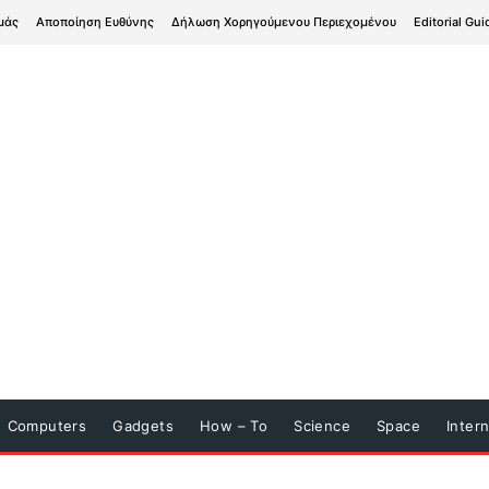
μάς
Αποποίηση Ευθύνης
Δήλωση Χορηγούμενου Περιεχομένου
Editorial Gui
Computers
Gadgets
How – To
Science
Space
Inter