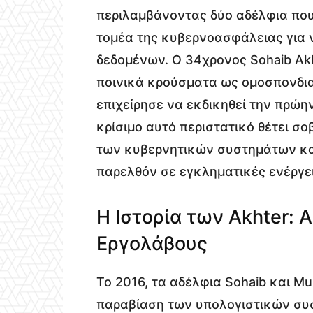
περιλαμβάνοντας δύο αδέλφια που
τομέα της κυβερνοασφάλειας για 
δεδομένων. Ο 34χρονος Sohaib Ak
ποινικά κρούσματα ως ομοσπονδια
επιχείρησε να εκδικηθεί την πρώη
κρίσιμο αυτό περιστατικό θέτει σ
των κυβερνητικών συστημάτων κα
παρελθόν σε εγκληματικές ενέργει
Η Ιστορία των Akhter:
Εργολάβους
Το 2016, τα αδέλφια Sohaib και M
παραβίαση των υπολογιστικών συ