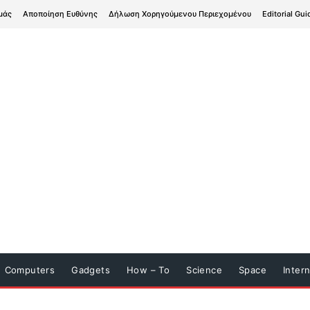
μάς
Αποποίηση Ευθύνης
Δήλωση Χορηγούμενου Περιεχομένου
Editorial Gui
Computers
Gadgets
How – To
Science
Space
Inter