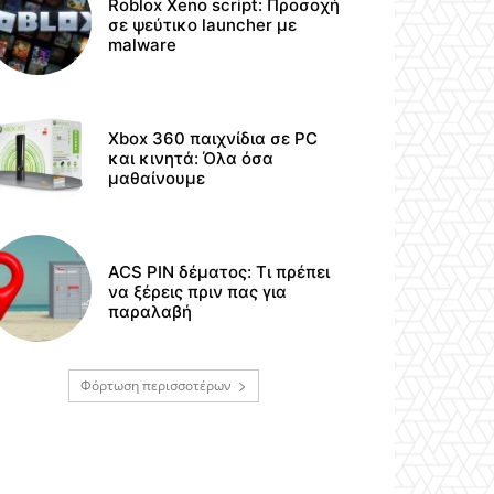
Roblox Xeno script: Προσοχή
σε ψεύτικο launcher με
malware
Xbox 360 παιχνίδια σε PC
και κινητά: Όλα όσα
μαθαίνουμε
ACS PIN δέματος: Τι πρέπει
να ξέρεις πριν πας για
παραλαβή
Φόρτωση περισσοτέρων