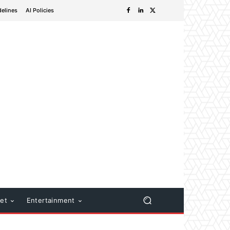
delines
AI Policies
net
Entertainment