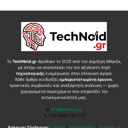
Το
TechNoid.gr
ιδρύθηκε το 2025 από τον Δημήτρη Μάριζα,
με στόχο να αποτελέσει την πιο αξιόπιστη πηγή
τεχνολογικής
ενημέρωσης στην ελληνική αγορά.
Κάθε άρθρο συνδυάζει
εμπεριστατωμένη έρευνα
,
πρακτικές συμβουλές και ανεξάρτητη ανάλυση — χωρίς
χορηγούμενο περιεχόμενο που επηρεάζει την
αντικειμενικότητά μας.
📧
info@technoid.gr
📞
+30 6980 730 713
Χρήσιμοι Σύνδεσμοι:
Contact
|
Privacy Policy
|
Σχετικά με