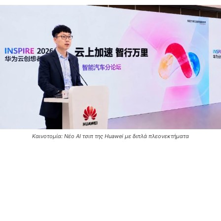
Καινοτομία: Νέο AI τσιπ της Huawei με διπλά πλεονεκτήματα