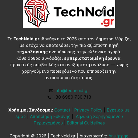
Το
TechNoid.gr
ιδρύθηκε το 2025 από τον Δημήτρη Μάριζα,
με στόχο να αποτελέσει την πιο αξιόπιστη πηγή
τεχνολογικής
ενημέρωσης στην ελληνική αγορά.
Κάθε άρθρο συνδυάζει
εμπεριστατωμένη έρευνα
,
πρακτικές συμβουλές και ανεξάρτητη ανάλυση — χωρίς
χορηγούμενο περιεχόμενο που επηρεάζει την
αντικειμενικότητά μας.
📧
info@technoid.gr
📞
+30 6980 730 713
Χρήσιμοι Σύνδεσμοι:
Contact
|
Privacy Policy
|
Σχετικά με
εμάς
|
Αποποίηση Ευθύνης
|
Δήλωση Χορηγούμενου
Περιεχομένου
|
Editorial Guidelines
Copyright © 2026 | TechNoid.gr | Διαχειριστής:
Δημήτρης