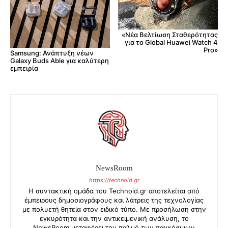
«Νέα Βελτίωση Σταθερότητας
για το Global Huawei Watch 4
Pro»
Samsung: Ανάπτυξη νέων
Galaxy Buds Able για καλύτερη
εμπειρία
NewsRoom
https://technoid.gr
Η συντακτική ομάδα του Technoid.gr αποτελείται από
έμπειρους δημοσιογράφους και λάτρεις της τεχνολογίας
με πολυετή θητεία στον ειδικό τύπο. Με προσήλωση στην
εγκυρότητα και την αντικειμενική ανάλυση, το
NewsRoom μεταφέρει τον παλμό των παγκόσμιων