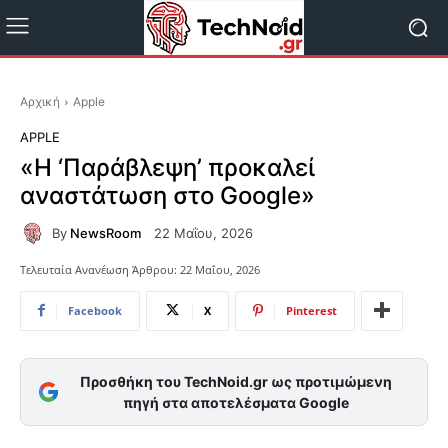
Αρχική
Apple
APPLE
«Η ‘Παράβλεψη’ προκαλεί
αναστάτωση στο Google»
By
NewsRoom
22 Μαΐου, 2026
Τελευταία Ανανέωση Άρθρου:
22 Μαΐου, 2026
Facebook
X
Pinterest
Προσθήκη του TechNoid.gr ως προτιμώμενη
πηγή στα αποτελέσματα Google