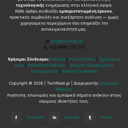
τεχνολογικής
ενημέρωσης στην ελληνική αγορά.
Κάθε άρθρο συνδυάζει
εμπεριστατωμένη έρευνα
,
πρακτικές συμβουλές και ανεξάρτητη ανάλυση — χωρίς
χορηγούμενο περιεχόμενο που επηρεάζει την
αντικειμενικότητά μας.
📧
info@technoid.gr
📞
+30 6980 730 713
Χρήσιμοι Σύνδεσμοι:
Contact
|
Privacy Policy
|
Σχετικά με
εμάς
|
Αποποίηση Ευθύνης
|
Δήλωση Χορηγούμενου
Περιεχομένου
|
Editorial Guidelines
Copyright © 2026 | TechNoid.gr | Διαχειριστής:
Δημήτρης
Μάριζας
Λογότυπα, επωνυμίες και εμπορικά σήματα ανήκουν στους
νόμιμους ιδιοκτήτες τους.
Facebook
Linkedin
Tumblr