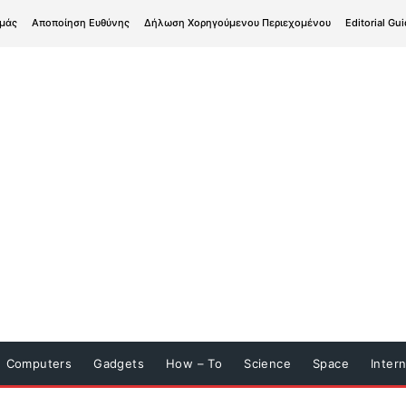
εμάς
Αποποίηση Ευθύνης
Δήλωση Χορηγούμενου Περιεχομένου
Editorial Gui
Computers
Gadgets
How – To
Science
Space
Inter