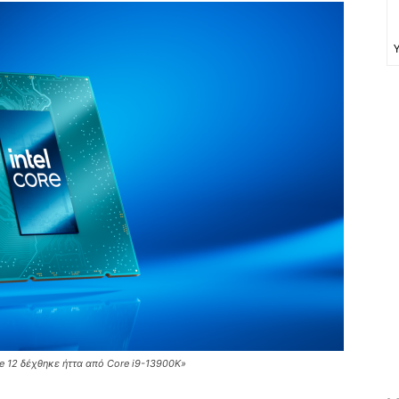
re 12 δέχθηκε ήττα από Core i9-13900K»