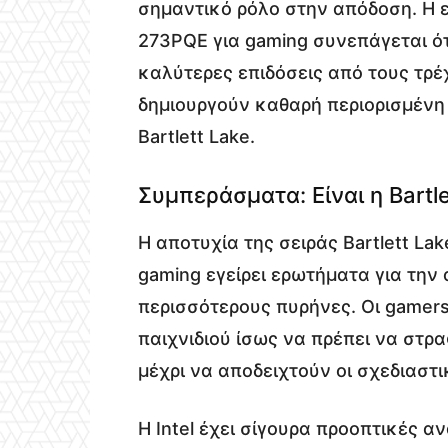
σημαντικό ρόλο στην απόδοση. Η ε
273PQE για gaming συνεπάγεται ότ
καλύτερες επιδόσεις από τους τρέ
δημιουργούν καθαρή περιορισμένη 
Bartlett Lake.
Συμπεράσματα: Είναι η Bartl
Η αποτυχία της σειράς Bartlett La
gaming εγείρει ερωτήματα για τη
περισσότερους πυρήνες. Οι gamer
παιχνιδιού ίσως να πρέπει να στρ
μέχρι να αποδειχτούν οι σχεδιαστ
Η Intel έχει σίγουρα προοπτικές α