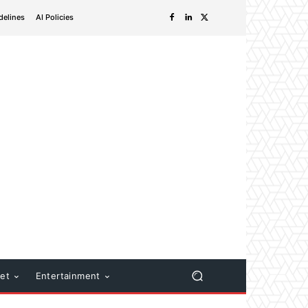
delines
AI Policies
net
Entertainment