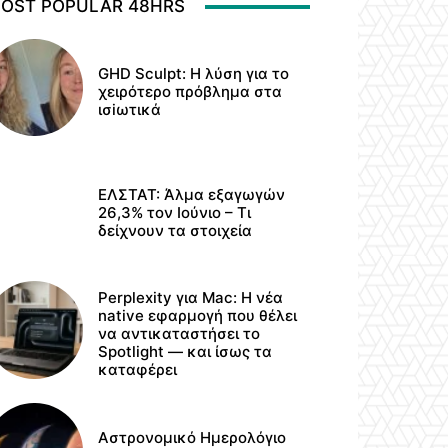
OST POPULAR 48HRS
GHD Sculpt: Η λύση για το
χειρότερο πρόβλημα στα
ισiωτικά
ΕΛΣΤΑΤ: Άλμα εξαγωγών
26,3% τον Ιούνιο – Τι
δείχνουν τα στοιχεία
Perplexity για Mac: Η νέα
native εφαρμογή που θέλει
να αντικαταστήσει το
Spotlight — και ίσως τα
καταφέρει
Αστρονομικό Ημερολόγιο