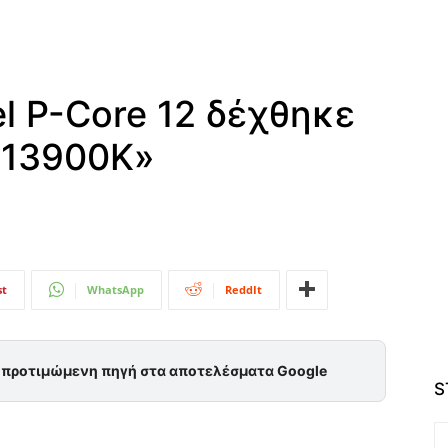
el P-Core 12 δέχθηκε
-13900K»
st
WhatsApp
ReddIt
ς προτιμώμενη πηγή στα αποτελέσματα Google
S