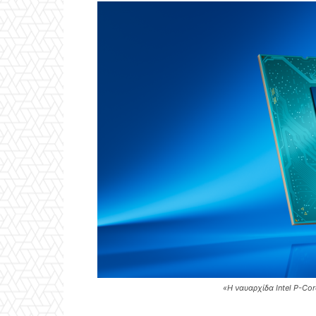
«Η ναυαρχίδα Intel P-Co