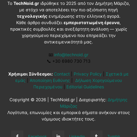
Το
TechNoid.gr
ιδρύθηκε το 2025 από τον Δημήτρη Μάριζα,
με στόχο να αποτελέσει την πιο αξιόπιστη πηγή
τεχνολογικής
ενημέρωσης στην ελληνική αγορά.
Κάθε άρθρο συνδυάζει
εμπεριστατωμένη έρευνα
,
πρακτικές συμβουλές και ανεξάρτητη ανάλυση — χωρίς
χορηγούμενο περιεχόμενο που επηρεάζει την
αντικειμενικότητά μας.
📧
info@technoid.gr
📞
+30 6980 730 713
Χρήσιμοι Σύνδεσμοι:
Contact
|
Privacy Policy
|
Σχετικά με
εμάς
|
Αποποίηση Ευθύνης
|
Δήλωση Χορηγούμενου
Περιεχομένου
|
Editorial Guidelines
Copyright © 2026 | TechNoid.gr | Διαχειριστής:
Δημήτρης
Μάριζας
Λογότυπα, επωνυμίες και εμπορικά σήματα ανήκουν στους
νόμιμους ιδιοκτήτες τους.
Facebook
Linkedin
Tumblr