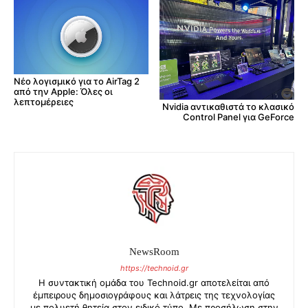
Νέο λογισμικό για το AirTag 2
από την Apple: Όλες οι
λεπτομέρειες
Nvidia αντικαθιστά το κλασικό
Control Panel για GeForce
NewsRoom
https://technoid.gr
Η συντακτική ομάδα του Technoid.gr αποτελείται από
έμπειρους δημοσιογράφους και λάτρεις της τεχνολογίας
με πολυετή θητεία στον ειδικό τύπο. Με προσήλωση στην