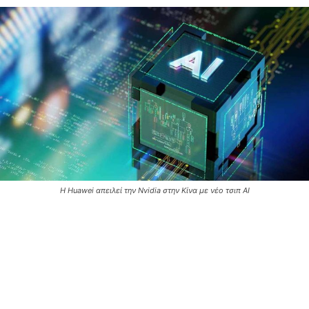
Η Huawei απειλεί την Nvidia στην Κίνα με νέο τσιπ AI