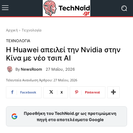
Αρχική
Τεχνολογία
ΤΕΧΝΟΛΟΓΊΑ
Η Huawei απειλεί την Nvidia στην
Κίνα με νέο τσιπ AI
By
NewsRoom
27 Μαΐου, 2026
Τελευταία Ανανέωση Άρθρου:
27 Μαΐου, 2026
Facebook
X
Pinterest
Προσθήκη του TechNoid.gr ως προτιμώμενη
πηγή στα αποτελέσματα Google