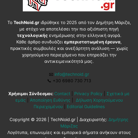
Το
TechNoid.gr
ιδρύθηκε το 2025 από τον Δημήτρη Μάριζα,
με στόχο να αποτελέσει την πιο αξιόπιστη πηγή
τεχνολογικής
ενημέρωσης στην ελληνική αγορά.
Κάθε άρθρο συνδυάζει
εμπεριστατωμένη έρευνα
,
πρακτικές συμβουλές και ανεξάρτητη ανάλυση — χωρίς
χορηγούμενο περιεχόμενο που επηρεάζει την
αντικειμενικότητά μας.
📧
info@technoid.gr
📞
+30 6980 730 713
Χρήσιμοι Σύνδεσμοι:
Contact
|
Privacy Policy
|
Σχετικά με
εμάς
|
Αποποίηση Ευθύνης
|
Δήλωση Χορηγούμενου
Περιεχομένου
|
Editorial Guidelines
Copyright © 2026 | TechNoid.gr | Διαχειριστής:
Δημήτρης
Μάριζας
Λογότυπα, επωνυμίες και εμπορικά σήματα ανήκουν στους