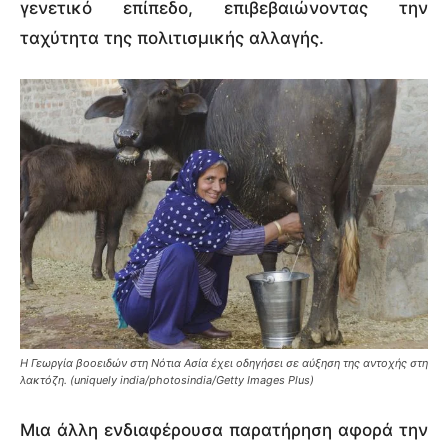
γενετικό επίπεδο, επιβεβαιώνοντας την
ταχύτητα της πολιτισμικής αλλαγής.
Η Γεωργία βοοειδών στη Νότια Ασία έχει οδηγήσει σε αύξηση της αντοχής στη
λακτόζη. (uniquely india/photosindia/Getty Images Plus)
Μια άλλη ενδιαφέρουσα παρατήρηση αφορά την