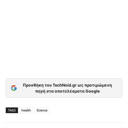
Προσθήκη του TechNoid.gr ως προτιμώμενη
πηγή στα αποτελέσματα Google
TAGS
health
Science