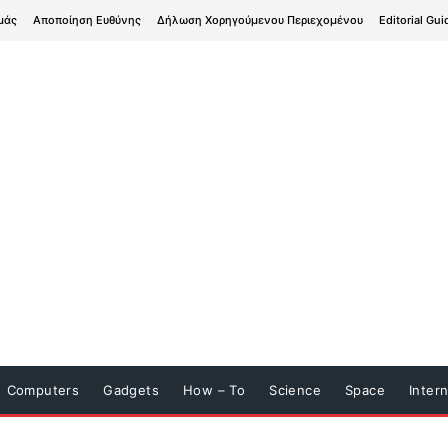
μάς
Αποποίηση Ευθύνης
Δήλωση Χορηγούμενου Περιεχομένου
Editorial Gui
Computers
Gadgets
How – To
Science
Space
Inter