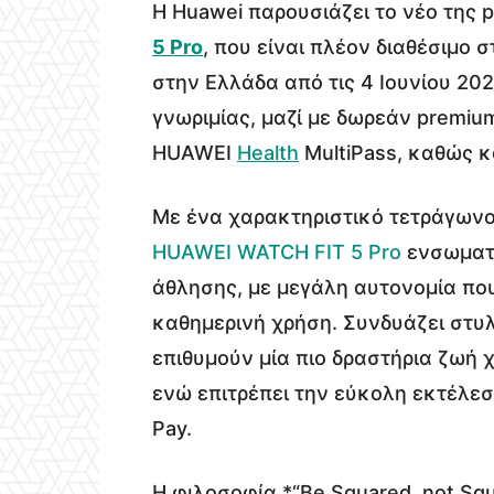
Η Huawei παρουσιάζει το νέο της 
5 Pro
, που είναι πλέον διαθέσιμο
στην Ελλάδα από τις 4 Ιουνίου 202
γνωριμίας, μαζί με δωρεάν premi
HUAWEI
Health
MultiPass, καθώς 
Με ένα χαρακτηριστικό τετράγωνο
HUAWEI WATCH FIT 5 Pro
ενσωματώ
άθλησης, με μεγάλη αυτονομία που
καθημερινή χρήση. Συνδυάζει στυλ
επιθυμούν μία πιο δραστήρια ζωή 
ενώ επιτρέπει την εύκολη εκτέλ
Pay.
Η φιλοσοφία *“Be Squared, not Squa