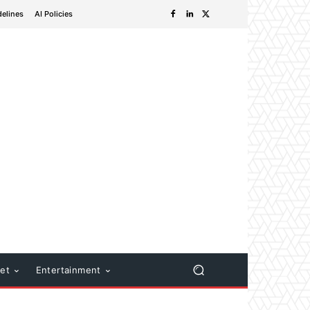
delines
AI Policies
net
Entertainment