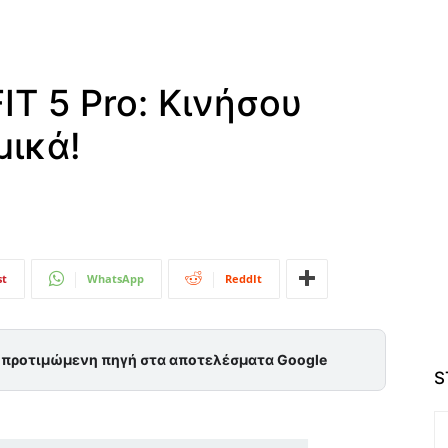
T 5 Pro: Κινήσου
μικά!
st
WhatsApp
ReddIt
ς προτιμώμενη πηγή στα αποτελέσματα Google
S