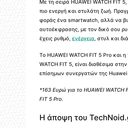
Με τη σειρά HUAWEI WATCH FIT 5, 
πιο ενεργή και στυλάτη ζωή. Πραγ
φοράς ένα smartwatch, αλλά να βι
αυτοέκφρασης, με τον δικό σου ρυθ
έχεις ρυθμό,
ενέργεια
, στυλ και δι
Το HUAWEI WATCH FIT 5 Pro και η 
WATCH FIT 5, είναι διαθέσιμα στη
επίσημων συνεργατών της Ηuawei μ
*163 Ευρώ για το HUAWEI WATCH F
FIT 5 Pro.
Η άποψη του TechNoid.