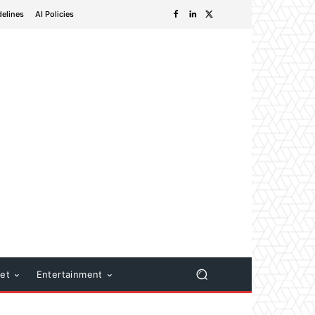
delines
AI Policies
net
Entertainment