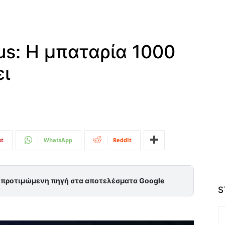
us: Η μπαταρία 1000
ι
st
WhatsApp
ReddIt
ς προτιμώμενη πηγή στα αποτελέσματα Google
S