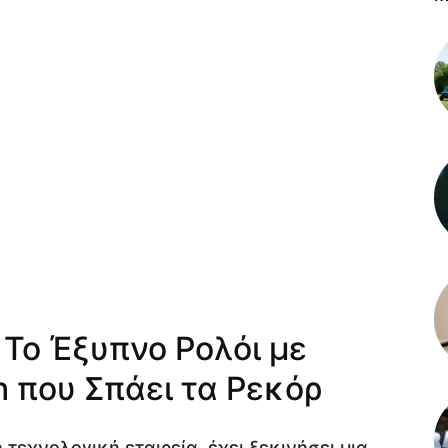
 Το Έξυπνο Ρολόι με
 που Σπάει τα Ρεκόρ
τεχνολογική εταιρεία, έχει ξεκινήσει μια