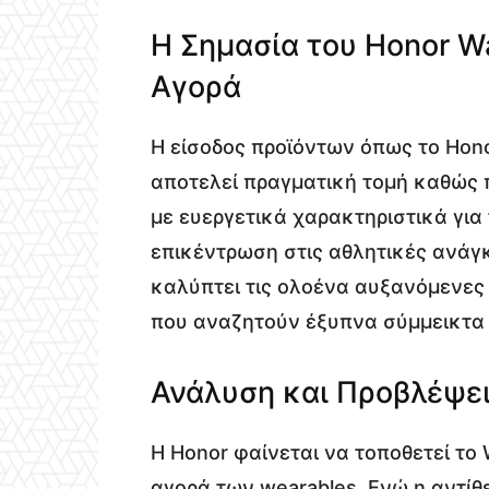
Η Σημασία του Honor Wa
Αγορά
Η είσοδος προϊόντων όπως το Hono
αποτελεί πραγματική τομή καθώς 
με ευεργετικά χαρακτηριστικά για
επικέντρωση στις αθλητικές ανάγκ
καλύπτει τις ολοένα αυξανόμενε
που αναζητούν έξυπνα σύμμεικτα ρ
Ανάλυση και Προβλέψε
Η Honor φαίνεται να τοποθετεί το 
αγορά των wearables. Ενώ η αντίθε