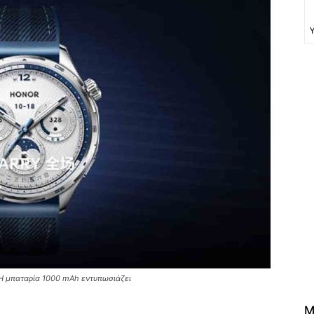
 Η μπαταρία 1000 mAh εντυπωσιάζει
M