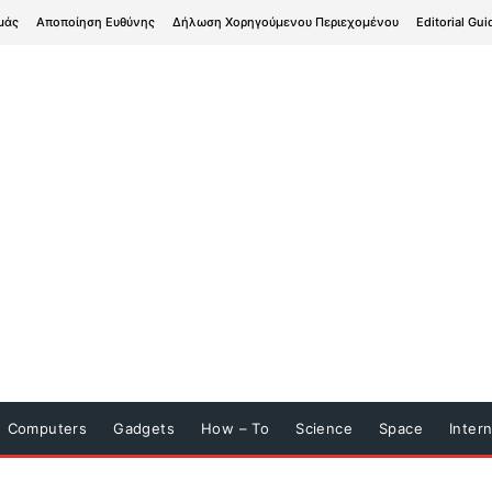
μάς
Αποποίηση Ευθύνης
Δήλωση Χορηγούμενου Περιεχομένου
Editorial Gui
Computers
Gadgets
How – To
Science
Space
Inter