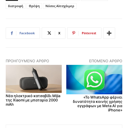
διατροφή
Θρέψη
Νόσος Αλτσχάιμερ
Facebook
X
Pinterest
ΠΡΟΗΓΟΎΜΕΝΟ ΆΡΘΡΟ
ΕΠΌΜΕΝΟ ΆΡΘΡΟ
Νέα ηλεκτρικό κατσαβίδι Mijia
«Το WhatsApp φέρνει
της Xiaomi με μπαταρία 2000
δυνατότητα κοινής χρήσης
mAh
εγγράφων με Meta AI για
iPhone»