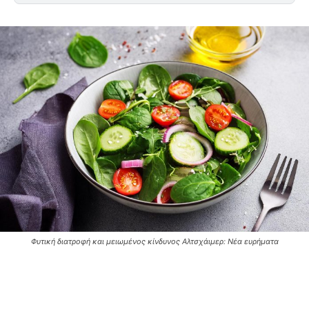
Φυτική διατροφή και μειωμένος κίνδυνος Αλτσχάιμερ: Νέα ευρήματα