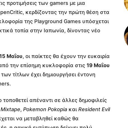
ις προτιμήσεις των gamers με μια
penCritic, κερδίζοντας την πρώτη θέση στα
υκλοφορία της Playground Games υπόσχεται
τικά τοπία στην Ιαπωνία, δίνοντας νέο
15 Μαΐου
, οι παίκτες θα έχουν την ευκαιρία
 από την επίσημη κυκλοφορία στις
19 Μαΐου
 των τίτλων έχει δημιουργήσει έντονη
ers.
ο τοποθετεί απέναντι σε άλλες δημοφιλείς
α
Mixtape
,
Pokemon Pokopia
και
Resident Evil
δέχεται να μεταβληθεί καθώς θα
κές, η αρχική εντύπωση δείχνει πολύ