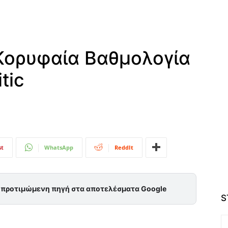
 Κορυφαία Βαθμολογία
tic
st
WhatsApp
ReddIt
ς προτιμώμενη πηγή στα αποτελέσματα Google
S