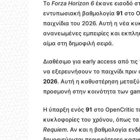
Το
Forza Horizon 6
έκανε εισοδό στ
εντυπωσιακή βαθμολογία
91
στο O
παιχνίδια του 2026. Αυτή η νέα κ
ανανεωμένες εμπειρίες και εκπληκ
αίμα στη δημοφιλή σειρά.
Διαθέσιμο για early access από τις
να εξερευνήσουν το παιχνίδι πριν
2026
. Αυτή η καθυστέρηση μεταξύ
προσμονή στην κοινότητα των gam
Η ύπαρξη ενός
91
στο OpenCritic τ
κυκλοφορίες του χρόνου, όπως τ
Requiem
. Αν και η βαθμολογία εν
δημοσιεύονται περισσότερες κριτι