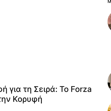
M
 για τη Σειρά: Το Forza
την Κορυφή