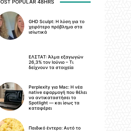
OST POPULAR 48HRS
GHD Sculpt: Η λύση για το
χειρότερο πρόβλημα στα
ισiωτικά
ΕΛΣΤΑΤ: Άλμα εξαγωγών
26,3% τον Ιούνιο – Τι
δείχνουν τα στοιχεία
Perplexity για Mac: Η νέα
native εφαρμογή που θέλει
να αντικαταστήσει το
Spotlight — και ίσως τα
καταφέρει
Παιδικό έντερο: Αυτό το