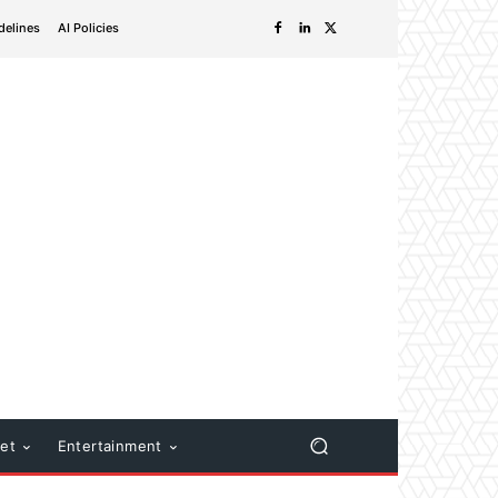
delines
AI Policies
net
Entertainment