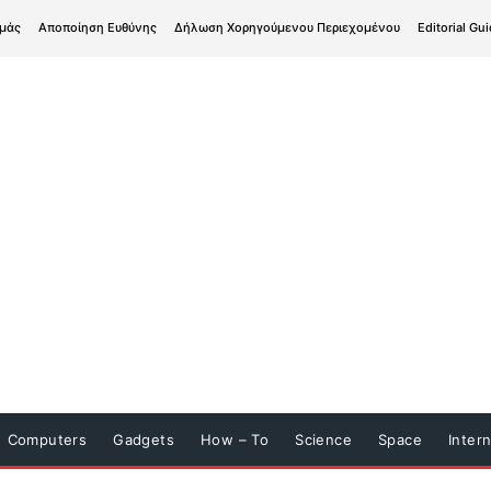
εμάς
Αποποίηση Ευθύνης
Δήλωση Χορηγούμενου Περιεχομένου
Editorial Gui
Computers
Gadgets
How – To
Science
Space
Inter