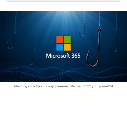
Phishing επιτέθηκε σε λογαριασμούς Microsoft 365 με Tycoon2FA