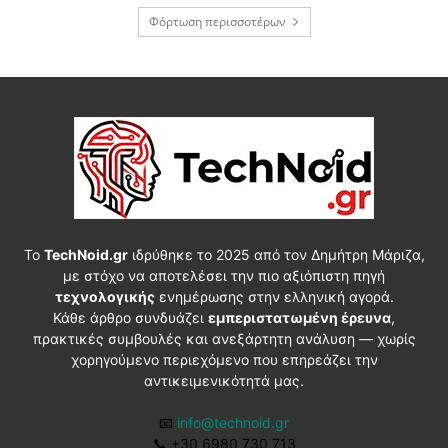
Φόρτωση περισσοτέρων
Το
TechNoid.gr
ιδρύθηκε το 2025 από τον Δημήτρη Μάριζα,
με στόχο να αποτελέσει την πιο αξιόπιστη πηγή
τεχνολογικής
ενημέρωσης στην ελληνική αγορά.
Κάθε άρθρο συνδυάζει
εμπεριστατωμένη έρευνα
,
πρακτικές συμβουλές και ανεξάρτητη ανάλυση — χωρίς
χορηγούμενο περιεχόμενο που επηρεάζει την
αντικειμενικότητά μας.
📧
info@technoid.gr
📞
+30 6980 730 713