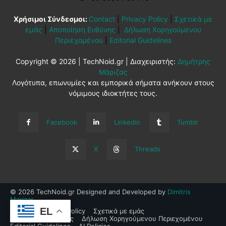
Χρήσιμοι Σύνδεσμοι:
Contact
|
Privacy Policy
|
Σχετικά με
εμάς
|
Αποποίηση Ευθύνης
|
Δήλωση Χορηγούμενου
Περιεχομένου
|
Editorial Guidelines
Copyright © 2026 | TechNoid.gr | Διαχειριστής:
Δημήτρης
Μάριζας
Λογότυπα, επωνυμίες και εμπορικά σήματα ανήκουν στους
νόμιμους ιδιοκτήτες τους.
Facebook
Linkedin
Tumblr
X
Threads
© 2026 TechNoid.gr Designed and Developed by
Dimitris
Marizas
.
EL
Contact
Privacy Policy
Σχετικά με εμάς
Αποποίηση Ευθύνης
Δήλωση Χορηγούμενου Περιεχομένου
Editorial Guidelines
AI Policies