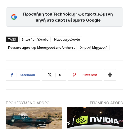
Προσθήκη του TechNoid.gr ως προτιμώμενη
πηγή στα αποτελέσματα Google
TAGS
Επιστήμη Υλικών
Νανοτεχνολογία
Πανεπιστήμιο της Μασαχουσέτης Amherst
Χημική Μηχανική
Facebook
X
Pinterest
ΠΡΟΗΓΟΎΜΕΝΟ ΆΡΘΡΟ
ΕΠΌΜΕΝΟ ΆΡΘΡΟ