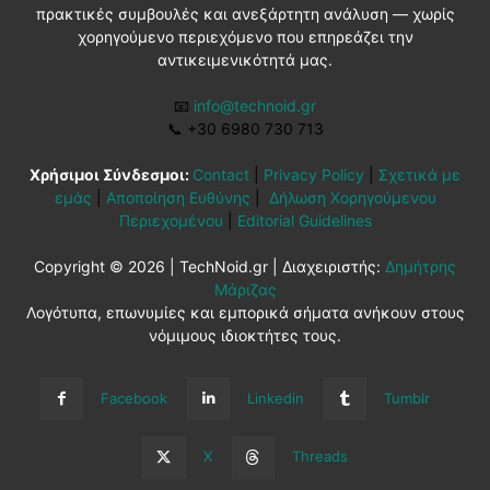
πρακτικές συμβουλές και ανεξάρτητη ανάλυση — χωρίς
χορηγούμενο περιεχόμενο που επηρεάζει την
αντικειμενικότητά μας.
📧
info@technoid.gr
📞
+30 6980 730 713
Χρήσιμοι Σύνδεσμοι:
Contact
|
Privacy Policy
|
Σχετικά με
εμάς
|
Αποποίηση Ευθύνης
|
Δήλωση Χορηγούμενου
Περιεχομένου
|
Editorial Guidelines
Copyright © 2026 | TechNoid.gr | Διαχειριστής:
Δημήτρης
Μάριζας
Λογότυπα, επωνυμίες και εμπορικά σήματα ανήκουν στους
νόμιμους ιδιοκτήτες τους.
Facebook
Linkedin
Tumblr
X
Threads