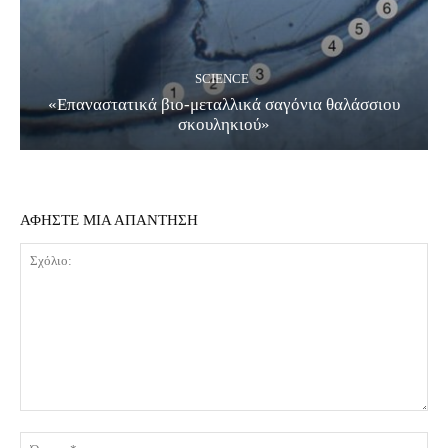
SCIENCE
«Επαναστατικά βιο-μεταλλικά σαγόνια θαλάσσιου
σκουληκιού»
ΑΦΗΣΤΕ ΜΙΑ ΑΠΑΝΤΗΣΗ
Σχόλιο:
Όν