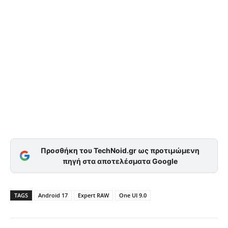
Προσθήκη του TechNoid.gr ως προτιμώμενη
πηγή στα αποτελέσματα Google
TAGS
Android 17
Expert RAW
One UI 9.0