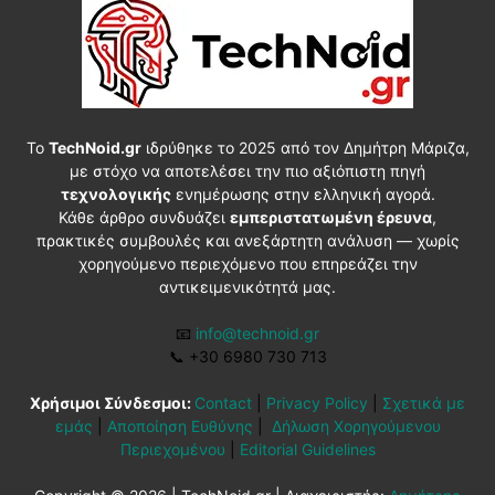
Το
TechNoid.gr
ιδρύθηκε το 2025 από τον Δημήτρη Μάριζα,
με στόχο να αποτελέσει την πιο αξιόπιστη πηγή
τεχνολογικής
ενημέρωσης στην ελληνική αγορά.
Κάθε άρθρο συνδυάζει
εμπεριστατωμένη έρευνα
,
πρακτικές συμβουλές και ανεξάρτητη ανάλυση — χωρίς
χορηγούμενο περιεχόμενο που επηρεάζει την
αντικειμενικότητά μας.
📧
info@technoid.gr
📞
+30 6980 730 713
Χρήσιμοι Σύνδεσμοι:
Contact
|
Privacy Policy
|
Σχετικά με
εμάς
|
Αποποίηση Ευθύνης
|
Δήλωση Χορηγούμενου
Περιεχομένου
|
Editorial Guidelines