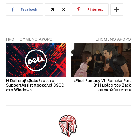
Facebook
X
Pinterest
ΠΡΟΗΓΟΎΜΕΝΟ ΆΡΘΡΟ
ΕΠΌΜΕΝΟ ΆΡΘΡΟ
Η Dell επιβεβαίωΕι ότι το
«Final Fantasy VII Remake Part
SupportAssist προκαλεί BSOD
3: Η μοίρα του Zack
στα Windows
αποκαλύπτεται»