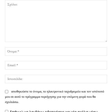
Σχόλιο:
Όν
Ema
Ισ
αποθηκεύστε το όνομα, το ηλεκτρονικό ταχυδρομείο και τον ιστότοπό
μου σε αυτό το πρόγραμμα περιήγησης για την επόμενη φορά που θα
σχολιάσω.
Επιθυμώ να λαμβάνω ειδοποιήσεις για νέα σχόλια μέσω