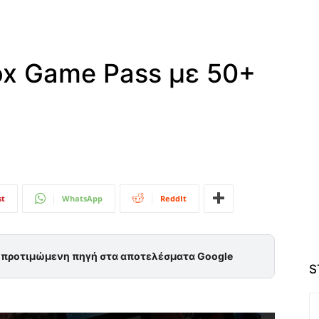
box Game Pass με 50+
st
WhatsApp
ReddIt
ς προτιμώμενη πηγή στα αποτελέσματα Google
S