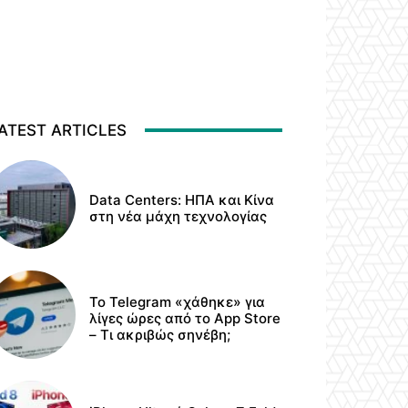
ATEST ARTICLES
Data Centers: ΗΠΑ και Κίνα
στη νέα μάχη τεχνολογίας
Το Telegram «χάθηκε» για
λίγες ώρες από το App Store
– Τι ακριβώς σηνέβη;