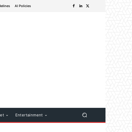
delines
AI Policies
net
Entertainment