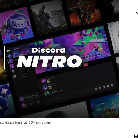
box Game Pass με 50+ παιχνίδια
M