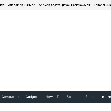
μάς
Αποποίηση Ευθύνης
Δήλωση Χορηγούμενου Περιεχομένου
Editorial Gui
Computers
Gadgets
How – To
Science
Space
Inter