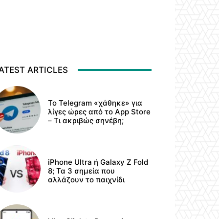
ATEST ARTICLES
Το Telegram «χάθηκε» για
λίγες ώρες από το App Store
– Τι ακριβώς σηνέβη;
iPhone Ultra ή Galaxy Z Fold
8; Τα 3 σημεία που
αλλάζουν το παιχνίδι