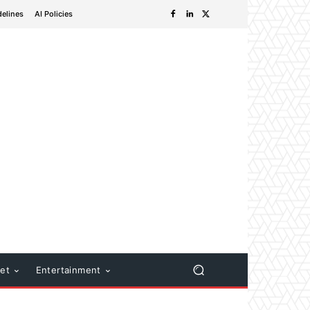
delines
AI Policies
net
Entertainment