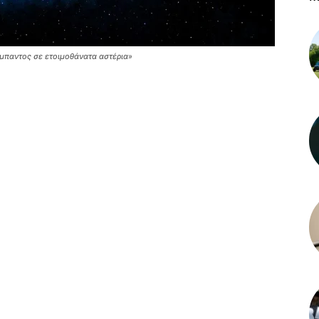
ύμπαντος σε ετοιμοθάνατα αστέρια»