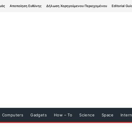
μάς
Αποποίηση Ευθύνης
Δήλωση Χορηγούμενου Περιεχομένου
Editorial Gui
Computers
Gadgets
How – To
Science
Space
Inter