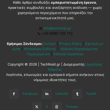
Κάθε άρθρο συνδυάζει
εμπεριστατωμένη έρευνα
,
πρακτικές συμβουλές και ανεξάρτητη ανάλυση — χωρίς
χορηγούμενο περιεχόμενο που επηρεάζει την
αντικειμενικότητά μας.
📧
info@technoid.gr
📞
+30 6980 730 713
Χρήσιμοι Σύνδεσμοι:
Contact
|
Privacy Policy
|
Σχετικά με
εμάς
|
Αποποίηση Ευθύνης
|
Δήλωση Χορηγούμενου
Περιεχομένου
|
Editorial Guidelines
Copyright © 2026 | TechNoid.gr | Διαχειριστής:
Δημήτρης
Μάριζας
Λογότυπα, επωνυμίες και εμπορικά σήματα ανήκουν στους
νόμιμους ιδιοκτήτες τους.
Facebook
Linkedin
Tumblr
X
Threads