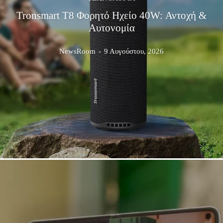
Tronsmart T8 Φορητό Ηχείο 40W: Αντοχή &
Αυτονομία
NewsRoom
-
9 Αυγούστου, 2026