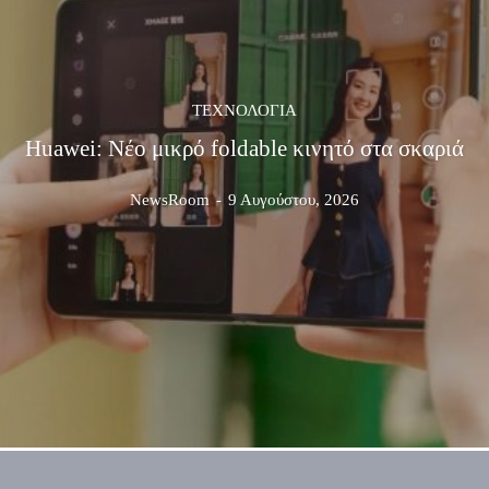
ΤΕΧΝΟΛΟΓΊΑ
Huawei: Νέο μικρό foldable κινητό στα σκαριά
NewsRoom
-
9 Αυγούστου, 2026