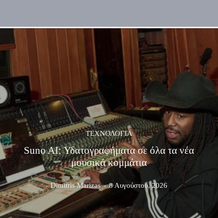
ΤΕΧΝΟΛΟΓΊΑ
Suno AI: Υδατογραφήματα σε όλα τα νέα
μουσικά κομμάτια
Dimitris Marizas
-
8 Αυγούστου, 2026