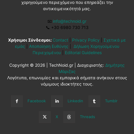
χορηγούμενο περιεχόμενο που επηρεάζει την
αντικειμενικότητά μας.
📧
info@technoid.gr
📞
+30 6980 730 713
Χρήσιμοι Σύνδεσμοι:
Contact
|
Privacy Policy
|
Σχετικά με
εμάς
|
Αποποίηση Ευθύνης
|
Δήλωση Χορηγούμενου
Περιεχομένου
|
Editorial Guidelines
Copyright © 2026 | TechNoid.gr | Διαχειριστής:
Δημήτρης
Μάριζας
Λογότυπα, επωνυμίες και εμπορικά σήματα ανήκουν στους
νόμιμους ιδιοκτήτες τους.
Facebook
Linkedin
Tumblr
X
Threads