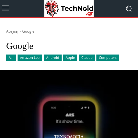
Αρχική
Google
Google
A.I.
Amazon Leo
Android
Apple
Claude
Computers
ΤΕΧΝΟΛΟΓΊΑ