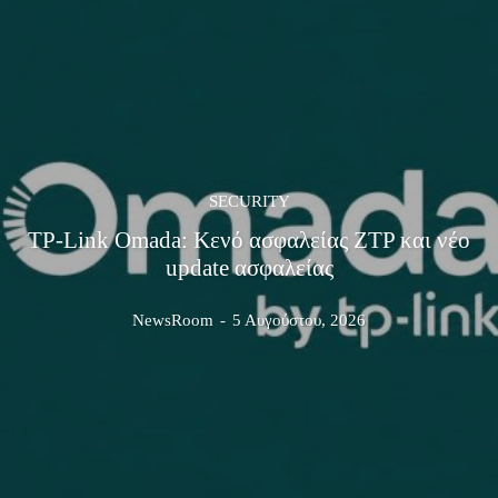
SECURITY
TP-Link Omada: Κενό ασφαλείας ZTP και νέο
update ασφαλείας
NewsRoom
-
5 Αυγούστου, 2026