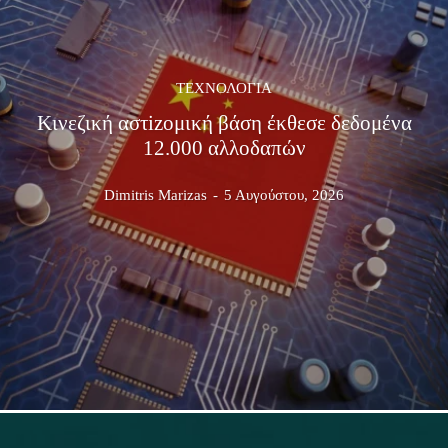
ΤΕΧΝΟΛΟΓΊΑ
Κινεζική αστizομική βάση έκθεσε δεδομένα
12.000 αλλοδαπών
Dimitris Marizas
-
5 Αυγούστου, 2026