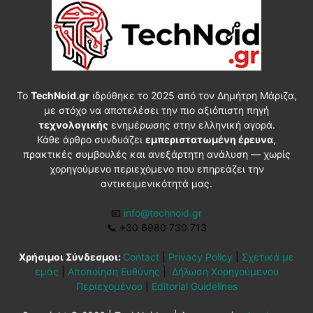
Το
TechNoid.gr
ιδρύθηκε το 2025 από τον Δημήτρη Μάριζα,
με στόχο να αποτελέσει την πιο αξιόπιστη πηγή
τεχνολογικής
ενημέρωσης στην ελληνική αγορά.
Κάθε άρθρο συνδυάζει
εμπεριστατωμένη έρευνα
,
πρακτικές συμβουλές και ανεξάρτητη ανάλυση — χωρίς
χορηγούμενο περιεχόμενο που επηρεάζει την
αντικειμενικότητά μας.
📧
info@technoid.gr
📞
+30 6980 730 713
Χρήσιμοι Σύνδεσμοι:
Contact
|
Privacy Policy
|
Σχετικά με
εμάς
|
Αποποίηση Ευθύνης
|
Δήλωση Χορηγούμενου
Περιεχομένου
|
Editorial Guidelines