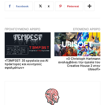
Facebook
X
Pinterest
ΠΡΟΗΓΟΎΜΕΝΟ ΆΡΘΡΟ
ΕΠΌΜΕΝΟ ΆΡΘΡΟ
«Ο Christoph Hartmann
«T3MP3ST: 35 εργαλεία για AI
αναλαμβάνει την ηγεσία του
πράκτορες και κυνηγούς
Creative House 2 στην
σφαλμάτων»
Ubisoft»