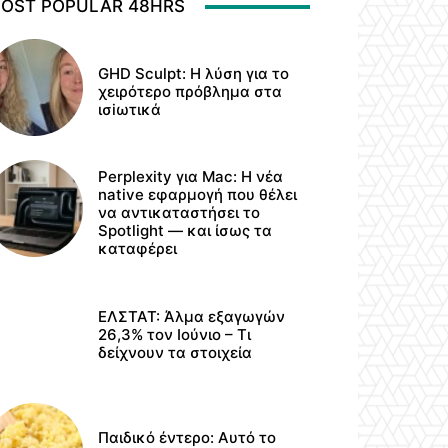
OST POPULAR 48HRS
GHD Sculpt: Η λύση για το
χειρότερο πρόβλημα στα
ισiωτικά
Perplexity για Mac: Η νέα
native εφαρμογή που θέλει
να αντικαταστήσει το
Spotlight — και ίσως τα
καταφέρει
ΕΛΣΤΑΤ: Άλμα εξαγωγών
26,3% τον Ιούνιο – Τι
δείχνουν τα στοιχεία
Παιδικό έντερο: Αυτό το