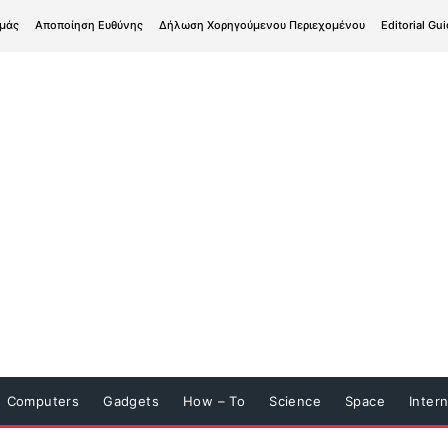
εμάς
Αποποίηση Ευθύνης
Δήλωση Χορηγούμενου Περιεχομένου
Editorial Gui
Computers
Gadgets
How – To
Science
Space
Inter