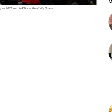
M
 το 2028 από NASA και Relativity Space