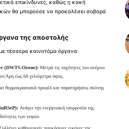
ετικά επικίνδυνες, καθώς η κακή
κών θα μπορούσε να προκαλέσει σοβαρά
όργανα της αποστολής
 με τέσσερα καινοτόμα όργανα:
er (DWTS-Ozone):
Μετρά τις ταχύτητες του ανέμου
του Άρη έως 60 χιλιόμετρα ύψος.
ι θερμοκρασιακά προφίλ και παρατηρήσεις σκόνης
SuRSeP):
Ανάγει την ενεργειακή ισορροπία της
ιδιότητες των νεφών.
Συλλέγει καθημερινές παγκόσμιες εικόνες της