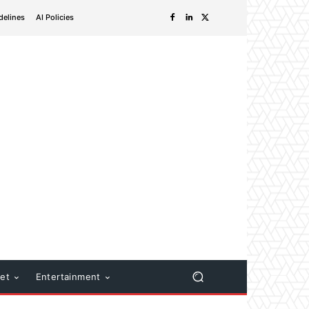
delines
AI Policies
net
Entertainment