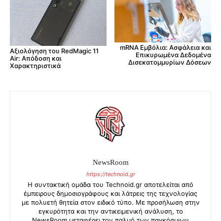
mRNA Εμβόλια: Ασφάλεια και
Αξιολόγηση του RedMagic 11
Επικυρωμένα Δεδομένα
Air: Απόδοση και
Δισεκατομμυρίων Δόσεων
Χαρακτηριστικά
NewsRoom
https://technoid.gr
Η συντακτική ομάδα του Technoid.gr αποτελείται από
έμπειρους δημοσιογράφους και λάτρεις της τεχνολογίας
με πολυετή θητεία στον ειδικό τύπο. Με προσήλωση στην
εγκυρότητα και την αντικειμενική ανάλυση, το
NewsRoom μεταφέρει τον παλμό των παγκόσμιων