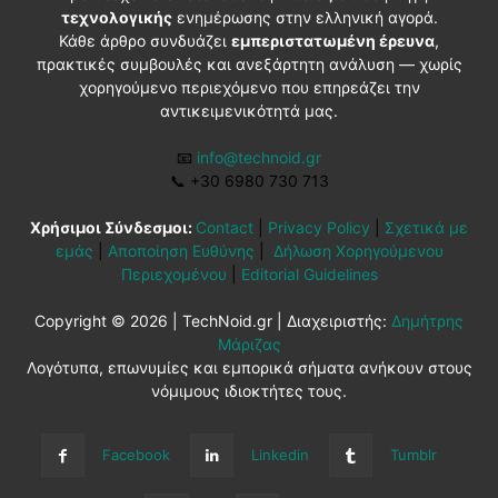
τεχνολογικής
ενημέρωσης στην ελληνική αγορά.
Κάθε άρθρο συνδυάζει
εμπεριστατωμένη έρευνα
,
πρακτικές συμβουλές και ανεξάρτητη ανάλυση — χωρίς
χορηγούμενο περιεχόμενο που επηρεάζει την
αντικειμενικότητά μας.
📧
info@technoid.gr
📞
+30 6980 730 713
Χρήσιμοι Σύνδεσμοι:
Contact
|
Privacy Policy
|
Σχετικά με
εμάς
|
Αποποίηση Ευθύνης
|
Δήλωση Χορηγούμενου
Περιεχομένου
|
Editorial Guidelines
Copyright © 2026 | TechNoid.gr | Διαχειριστής:
Δημήτρης
Μάριζας
Λογότυπα, επωνυμίες και εμπορικά σήματα ανήκουν στους
νόμιμους ιδιοκτήτες τους.
Facebook
Linkedin
Tumblr