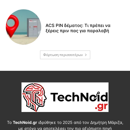
ACS PIN δέματος: Τι πρέπει να
ξέρεις πριν πας για παραλαβή
Φόρτωση περισσοτέρων
Το
TechNoid.gr
ιδρύθηκε το 2025 από τον Δημήτρη Μάριζα,
με στόχο να αποτελέσει την πιο αξιόπιστη πηγή