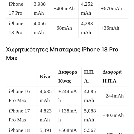
‌iPhone
3,988
4,252
+406mAh
+670mAh
17 Pro‌
mAh
mAh
‌iPhone
4,056
4,288
+68mAh
+36mAh
18 Pro‌
mAh
mAh
Χωρητικότητες Μπαταρίας iPhone 18 Pro
Max
Διαφορά
Η.Π.
Διαφορά
Κίνα
Κίνας
Α.
Η.Π.Α.
‌iPhone 16‌
4,685
+244mA
4,685
+244mAh
Pro Max
mAh
h
mAh
‌iPhone 17
4,823
+138mA
5,088
+403mAh
Pro‌ Max
mAh
h
mAh
‌iPhone 18
5,391
+568mA
5,567