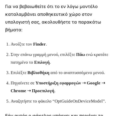
Για να βεβαιωθείτε ότι το εν λόγω μοντέλο
καταλαμβάνει αποθηκευτικό χώρο στον
υπολογιστή σας, ακολουθήστε τα παρακάτω
βήματα:
Ανοίξτε τον
Finder
.
Στην επάνω γραμμή μενού, επιλέξτε
Πάω
ενώ κρατάτε
πατημένο το
Επιλογή
.
Επιλέξτε
Βιβλιοθήκη
από το αναπτυσσόμενο μενού.
Πηγαίνετε σε
Υποστήριξη εφαρμογών ➝ Google ➝
Chrome ➝ Προεπιλογή
.
Αναζητήστε το φάκελο “OptGuideOnDeviceModel”.
Εάν αυτός ο φάκελος υπάρχει και περιέχει το