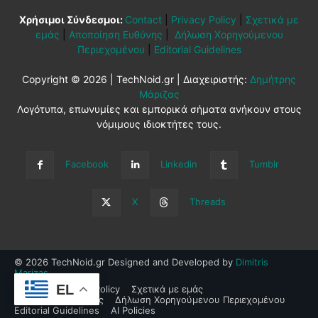
Χρήσιμοι Σύνδεσμοι:
Contact
|
Privacy Policy
|
Σχετικά με
εμάς
|
Αποποίηση Ευθύνης
|
Δήλωση Χορηγούμενου
Περιεχομένου
|
Editorial Guidelines
Copyright © 2026 | TechNoid.gr | Διαχειριστής:
Δημήτρης
Μάριζας
Λογότυπα, επωνυμίες και εμπορικά σήματα ανήκουν στους
νόμιμους ιδιοκτήτες τους.
Facebook
Linkedin
Tumblr
X
Threads
© 2026 TechNoid.gr Designed and Developed by
Dimitris
Marizas
.
EL
Contact
Privacy Policy
Σχετικά με εμάς
Αποποίηση Ευθύνης
Δήλωση Χορηγούμενου Περιεχομένου
Editorial Guidelines
AI Policies