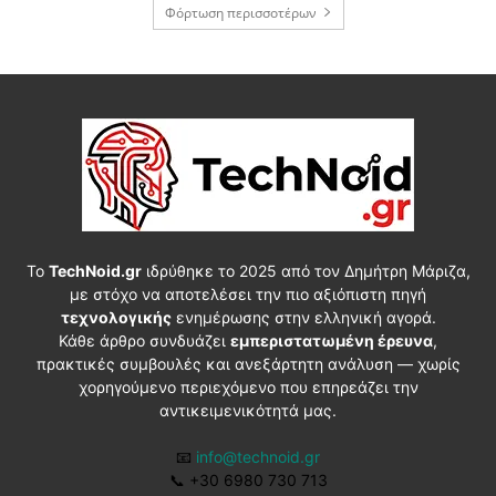
Φόρτωση περισσοτέρων
Το
TechNoid.gr
ιδρύθηκε το 2025 από τον Δημήτρη Μάριζα,
με στόχο να αποτελέσει την πιο αξιόπιστη πηγή
τεχνολογικής
ενημέρωσης στην ελληνική αγορά.
Κάθε άρθρο συνδυάζει
εμπεριστατωμένη έρευνα
,
πρακτικές συμβουλές και ανεξάρτητη ανάλυση — χωρίς
χορηγούμενο περιεχόμενο που επηρεάζει την
αντικειμενικότητά μας.
📧
info@technoid.gr
📞
+30 6980 730 713