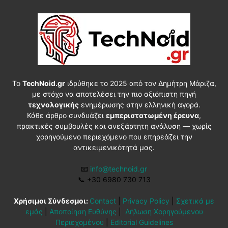
Το
TechNoid.gr
ιδρύθηκε το 2025 από τον Δημήτρη Μάριζα,
με στόχο να αποτελέσει την πιο αξιόπιστη πηγή
τεχνολογικής
ενημέρωσης στην ελληνική αγορά.
Κάθε άρθρο συνδυάζει
εμπεριστατωμένη έρευνα
,
πρακτικές συμβουλές και ανεξάρτητη ανάλυση — χωρίς
χορηγούμενο περιεχόμενο που επηρεάζει την
αντικειμενικότητά μας.
📧
info@technoid.gr
📞
+30 6980 730 713
Χρήσιμοι Σύνδεσμοι:
Contact
|
Privacy Policy
|
Σχετικά με
εμάς
|
Αποποίηση Ευθύνης
|
Δήλωση Χορηγούμενου
Περιεχομένου
|
Editorial Guidelines