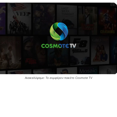
Ανακαλύψαμε: Το συμφέρον πακέτο Cosmote TV