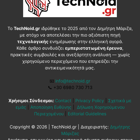
Το
TechNoid.gr
ιδρύθηκε το 2025 από τον Δημήτρη Μάριζα,
με στόχο να αποτελέσει την πιο αξιόπιστη πηγή
τεχνολογικής
ενημέρωσης στην ελληνική αγορά.
Κάθε άρθρο συνδυάζει
εμπεριστατωμένη έρευνα
,
πρακτικές συμβουλές και ανεξάρτητη ανάλυση — χωρίς
χορηγούμενο περιεχόμενο που επηρεάζει την
αντικειμενικότητά μας.
📧
info@technoid.gr
📞
+30 6980 730 713
Χρήσιμοι Σύνδεσμοι:
Contact
|
Privacy Policy
|
Σχετικά με
εμάς
|
Αποποίηση Ευθύνης
|
Δήλωση Χορηγούμενου
Περιεχομένου
|
Editorial Guidelines
Copyright © 2026 | TechNoid.gr | Διαχειριστής:
Δημήτρης
Μάριζας
Λογότυπα, επωνυμίες και εμπορικά σήματα ανήκουν στους