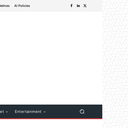
delines
AI Policies
net
Entertainment