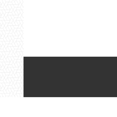
Το
TechNoid.gr
ιδρύ