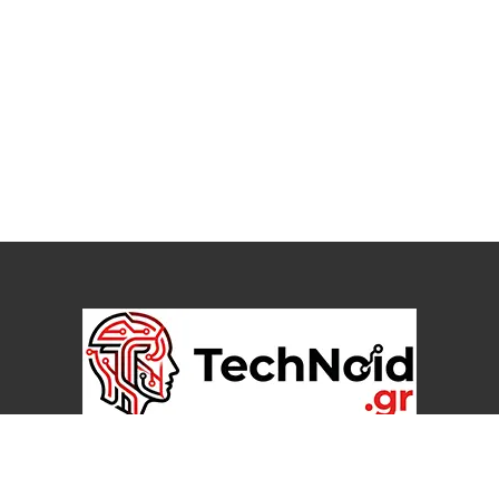
θηκε το 2025 από τον Δημήτρη Μάριζα, με στόχο να αποτελέσει τη