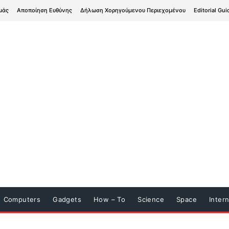
μάς
Αποποίηση Ευθύνης
Δήλωση Χορηγούμενου Περιεχομένου
Editorial Gui
Computers
Gadgets
How – To
Science
Space
Inter