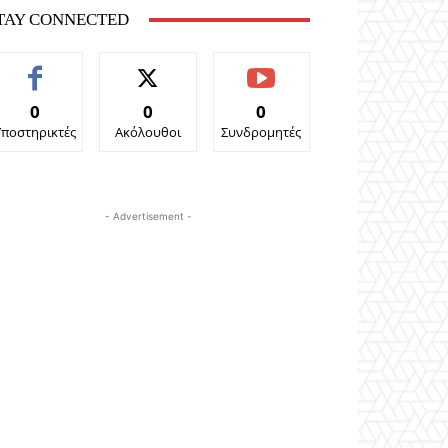
TAY CONNECTED
0
0
0
Υποστηρικτές
Ακόλουθοι
Συνδρομητές
- Advertisement -