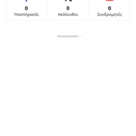
0
0
0
Υποστηρικτές
Ακόλουθοι
Συνδρομητές
- Advertisement -