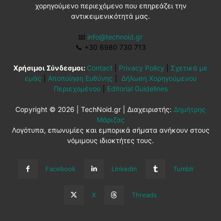
χορηγούμενο περιεχόμενο που επηρεάζει την
αντικειμενικότητά μας.
📧
info@technoid.gr
📞
+30 6980 730 713
Χρήσιμοι Σύνδεσμοι:
Contact
|
Privacy Policy
|
Σχετικά με
εμάς
|
Αποποίηση Ευθύνης
|
Δήλωση Χορηγούμενου
Περιεχομένου
|
Editorial Guidelines
Copyright © 2026 | TechNoid.gr | Διαχειριστής:
Δημήτρης
Μάριζας
Λογότυπα, επωνυμίες και εμπορικά σήματα ανήκουν στους
νόμιμους ιδιοκτήτες τους.
Facebook
Linkedin
Tumblr
X
Threads