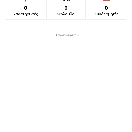
0
0
0
Υποστηρικτές
Ακόλουθοι
Συνδρομητές
- Advertisement -