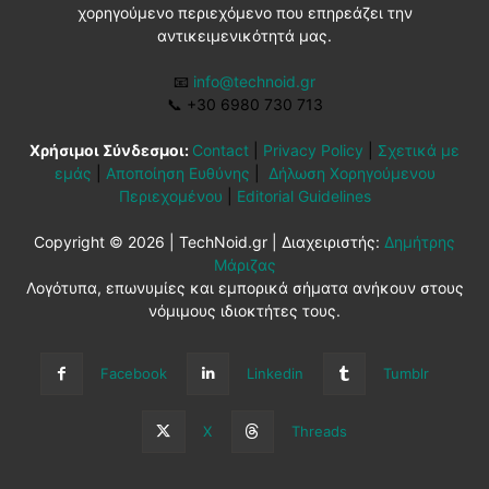
χορηγούμενο περιεχόμενο που επηρεάζει την
αντικειμενικότητά μας.
📧
info@technoid.gr
📞
+30 6980 730 713
Χρήσιμοι Σύνδεσμοι:
Contact
|
Privacy Policy
|
Σχετικά με
εμάς
|
Αποποίηση Ευθύνης
|
Δήλωση Χορηγούμενου
Περιεχομένου
|
Editorial Guidelines
Copyright © 2026 | TechNoid.gr | Διαχειριστής:
Δημήτρης
Μάριζας
Λογότυπα, επωνυμίες και εμπορικά σήματα ανήκουν στους
νόμιμους ιδιοκτήτες τους.
Facebook
Linkedin
Tumblr
X
Threads