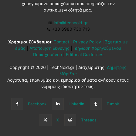
χορηγούμενο περιεχόμενο που επηρεάζει την
αντικειμενικότητά μας.
📧
info@technoid.gr
📞
+30 6980 730 713
Χρήσιμοι Σύνδεσμοι:
Contact
|
Privacy Policy
|
Σχετικά με
εμάς
|
Αποποίηση Ευθύνης
|
Δήλωση Χορηγούμενου
Περιεχομένου
|
Editorial Guidelines
Copyright © 2026 | TechNoid.gr | Διαχειριστής:
Δημήτρης
Μάριζας
Λογότυπα, επωνυμίες και εμπορικά σήματα ανήκουν στους
νόμιμους ιδιοκτήτες τους.
Facebook
Linkedin
Tumblr
X
Threads