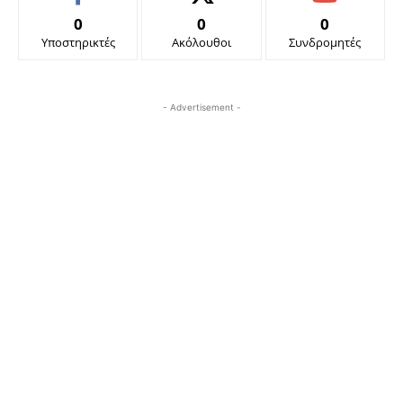
0
0
0
Υποστηρικτές
Ακόλουθοι
Συνδρομητές
- Advertisement -