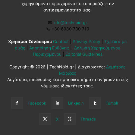
χορηγούμενο περιεχόμενο που επηρεάζει την
αντικειμενικότητά μας.
📧
info@technoid.gr
📞
+30 6980 730 713
Χρήσιμοι Σύνδεσμοι:
Contact
|
Privacy Policy
|
Σχετικά με
εμάς
|
Αποποίηση Ευθύνης
|
Δήλωση Χορηγούμενου
Περιεχομένου
|
Editorial Guidelines
Copyright © 2026 | TechNoid.gr | Διαχειριστής:
Δημήτρης
Μάριζας
Λογότυπα, επωνυμίες και εμπορικά σήματα ανήκουν στους
νόμιμους ιδιοκτήτες τους.
Facebook
Linkedin
Tumblr
X
Threads