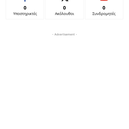
0
0
0
Υποστηρικτές
Ακόλουθοι
Συνδρομητές
- Advertisement -