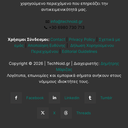
χορηγούμενο περιεχόμενο που επηρεάζει την
αντικειμενικότητά μας.
📧
info@technoid.gr
📞
+30 6980 730 713
Χρήσιμοι Σύνδεσμοι:
Contact
|
Privacy Policy
|
Σχετικά με
εμάς
|
Αποποίηση Ευθύνης
|
Δήλωση Χορηγούμενου
Περιεχομένου
|
Editorial Guidelines
Copyright © 2026 | TechNoid.gr | Διαχειριστής:
Δημήτρης
Μάριζας
Λογότυπα, επωνυμίες και εμπορικά σήματα ανήκουν στους
νόμιμους ιδιοκτήτες τους.
Facebook
Linkedin
Tumblr
X
Threads