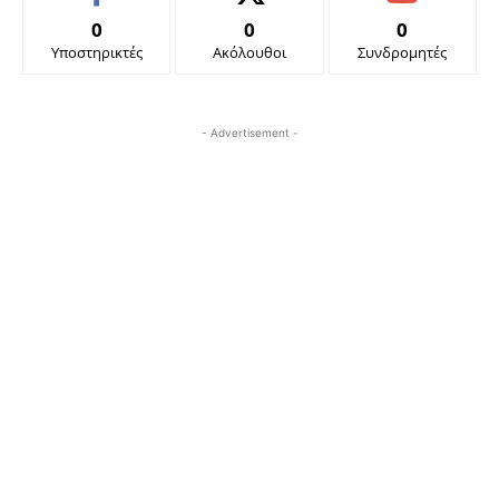
0
0
0
Υποστηρικτές
Ακόλουθοι
Συνδρομητές
- Advertisement -