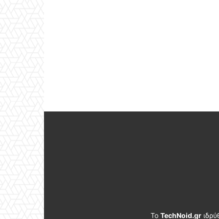
Το
TechNoid.gr
ιδρύ