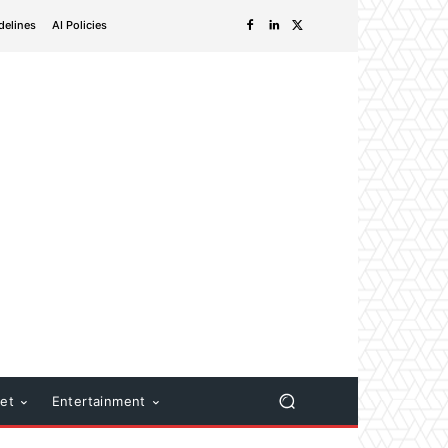
delines
AI Policies
net
Entertainment