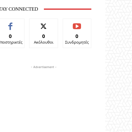
TAY CONNECTED
0
0
0
Υποστηρικτές
Ακόλουθοι
Συνδρομητές
- Advertisement -