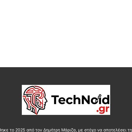
θηκε το 2025 από τον Δημήτρη Μάριζα, με στόχο να αποτελέσει τη