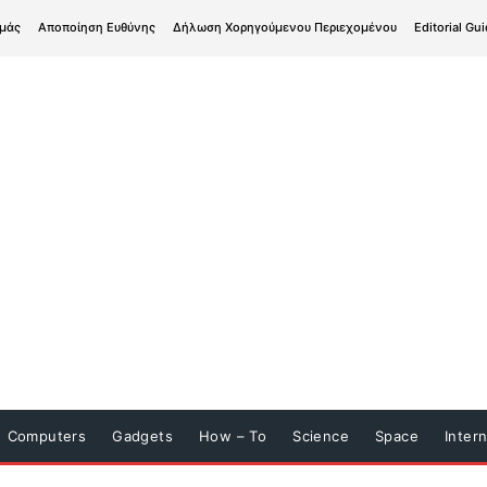
εμάς
Αποποίηση Ευθύνης
Δήλωση Χορηγούμενου Περιεχομένου
Editorial Gui
Computers
Gadgets
How – To
Science
Space
Inter