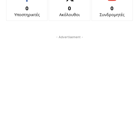
0
0
0
Υποστηρικτές
Ακόλουθοι
Συνδρομητές
- Advertisement -