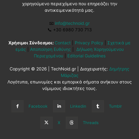
χορηγούμενο περιεχόμενο που επηρεάζει την
αντικειμενικότητά μας.
📧
info@technoid.gr
📞
+30 6980 730 713
Χρήσιμοι Σύνδεσμοι:
Contact
|
Privacy Policy
|
Σχετικά με
εμάς
|
Αποποίηση Ευθύνης
|
Δήλωση Χορηγούμενου
Περιεχομένου
|
Editorial Guidelines
Copyright © 2026 | TechNoid.gr | Διαχειριστής:
Δημήτρης
Μάριζας
Λογότυπα, επωνυμίες και εμπορικά σήματα ανήκουν στους
νόμιμους ιδιοκτήτες τους.
Facebook
Linkedin
Tumblr
X
Threads