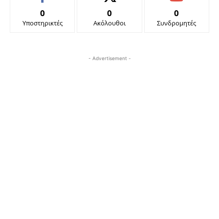
0
0
0
Υποστηρικτές
Ακόλουθοι
Συνδρομητές
- Advertisement -