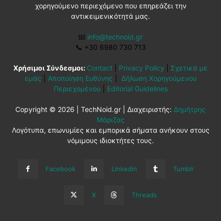
χορηγούμενο περιεχόμενο που επηρεάζει την
αντικειμενικότητά μας.
📧
info@technoid.gr
📞
+30 6980 730 713
Χρήσιμοι Σύνδεσμοι:
Contact
|
Privacy Policy
|
Σχετικά με
εμάς
|
Αποποίηση Ευθύνης
|
Δήλωση Χορηγούμενου
Περιεχομένου
|
Editorial Guidelines
Copyright © 2026 | TechNoid.gr | Διαχειριστής:
Δημήτρης
Μάριζας
Λογότυπα, επωνυμίες και εμπορικά σήματα ανήκουν στους
νόμιμους ιδιοκτήτες τους.
Facebook
Linkedin
Tumblr
X
Threads