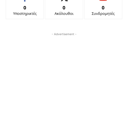
0
0
0
Υποστηρικτές
Ακόλουθοι
Συνδρομητές
- Advertisement -