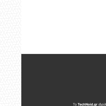
Το
TechNoid.gr
ιδρύ