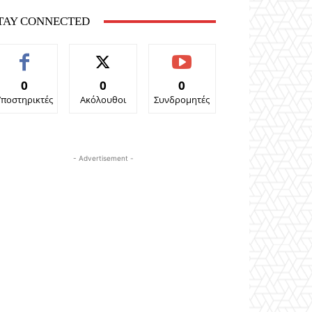
TAY CONNECTED
0
0
0
Υποστηρικτές
Ακόλουθοι
Συνδρομητές
- Advertisement -