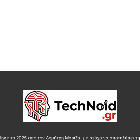
θηκε το 2025 από τον Δημήτρη Μάριζα, με στόχο να αποτελέσει τη