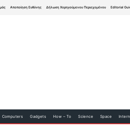
εμάς
Αποποίηση Ευθύνης
Δήλωση Χορηγούμενου Περιεχομένου
Editorial Gui
Computers
Gadgets
How – To
Science
Space
Inter