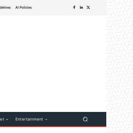
delines
AI Policies
net
Entertainment