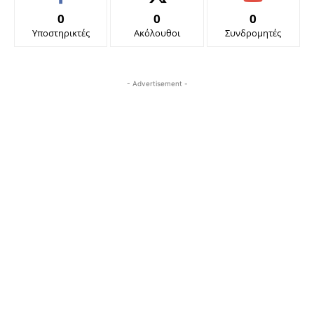
0
0
0
Υποστηρικτές
Ακόλουθοι
Συνδρομητές
- Advertisement -