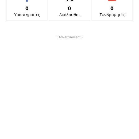
0
0
0
Υποστηρικτές
Ακόλουθοι
Συνδρομητές
- Advertisement -