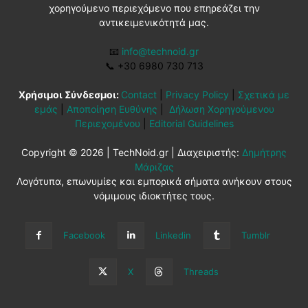
χορηγούμενο περιεχόμενο που επηρεάζει την
αντικειμενικότητά μας.
📧
info@technoid.gr
📞
+30 6980 730 713
Χρήσιμοι Σύνδεσμοι:
Contact
|
Privacy Policy
|
Σχετικά με
εμάς
|
Αποποίηση Ευθύνης
|
Δήλωση Χορηγούμενου
Περιεχομένου
|
Editorial Guidelines
Copyright © 2026 | TechNoid.gr | Διαχειριστής:
Δημήτρης
Μάριζας
Λογότυπα, επωνυμίες και εμπορικά σήματα ανήκουν στους
νόμιμους ιδιοκτήτες τους.
Facebook
Linkedin
Tumblr
X
Threads